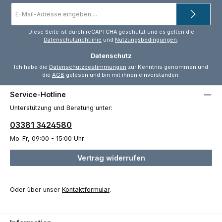
E-
Mail-
Adresse
*
Diese Seite ist durch reCAPTCHA geschützt und es gelten die
Datenschutzrichtlinie
und
Nutzungsbedingungen
.
Datenschutz
Ich habe die
Datenschutzbestimmungen
zur Kenntnis genommen und
die
AGB
gelesen und bin mit ihnen einverstanden.
Service-Hotline
Unterstützung und Beratung unter:
03381 3424580
Mo-Fr, 09:00 - 15:00 Uhr
Vertrag widerrufen
Oder über unser
Kontaktformular
.