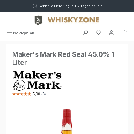
alt springen
Schnelle Lieferung in 1-2 Tagen bei dir
War
Navigation
Maker's Mark Red Seal 45.0% 1
Liter
Bildergalerie überspringen