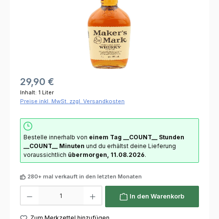
29,90 €
Inhalt:
1 Liter
Preise inkl. MwSt. zzgl. Versandkosten
Bestelle innerhalb von
einem Tag
__COUNT__ Stunden
__COUNT__ Minuten
und du erhältst deine Lieferung
voraussichtlich
übermorgen, 11.08.2026
.
280+ mal verkauft in den letzten Monaten
Produkt Anzahl: Gib den gewünschten Wert ein oder benutze die Schaltflächen um die 
In den Warenkorb
Zum Merkzettel hinzufügen