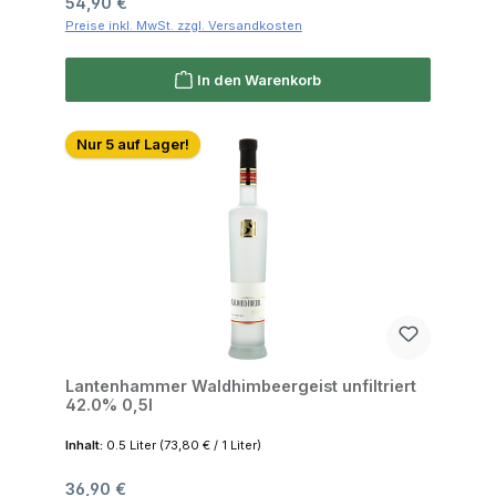
Regulärer Preis:
54,90 €
Preise inkl. MwSt. zzgl. Versandkosten
In den Warenkorb
Nur 5 auf Lager!
Lantenhammer Waldhimbeergeist unfiltriert
42.0% 0,5l
Inhalt:
0.5 Liter
(73,80 € / 1 Liter)
Regulärer Preis:
36,90 €