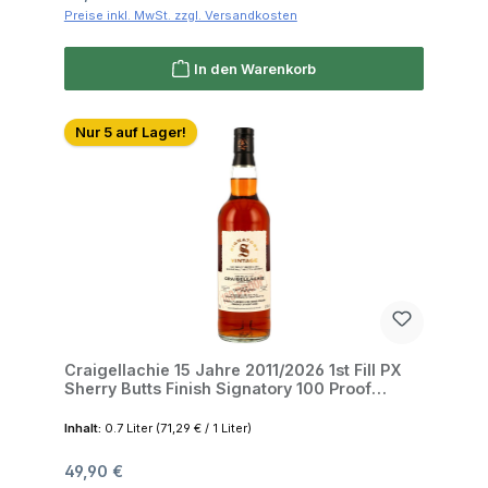
Preise inkl. MwSt. zzgl. Versandkosten
In den Warenkorb
Nur 5 auf Lager!
Craigellachie 15 Jahre 2011/2026 1st Fill PX
Sherry Butts Finish Signatory 100 Proof
Edition #81 57.1% 0,7l
Inhalt:
0.7 Liter
(71,29 € / 1 Liter)
Regulärer Preis:
49,90 €