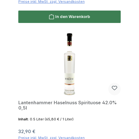
Preise inkl. MwSt. zzgl. Versandkosten
In den Warenkorb
Lantenhammer Haselnuss Spirituose 42.0%
0,5l
Inhalt:
0.5 Liter
(65,80 € / 1 Liter)
Regulärer Preis:
32,90 €
Preise inkl. MwSt. zzgl. Versandkosten