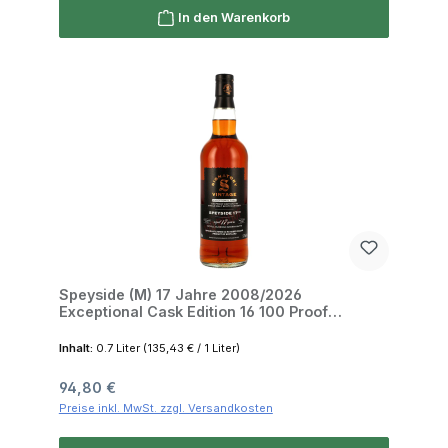
In den Warenkorb
Speyside (M) 17 Jahre 2008/2026
Exceptional Cask Edition 16 100 Proof
Signatory 57.1% 0,7l
Inhalt:
0.7 Liter
(135,43 € / 1 Liter)
Regulärer Preis:
94,80 €
Preise inkl. MwSt. zzgl. Versandkosten