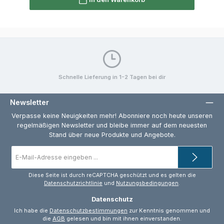
Schnelle Lieferung in 1-2 Tagen bei dir
Newsletter
Verpasse keine Neuigkeiten mehr! Abonniere noch heute unseren
regelmäßigen Newsletter und bleibe immer auf dem neuesten
Stand über neue Produkte und Angebote.
E-
Mail-
Adresse
*
Diese Seite ist durch reCAPTCHA geschützt und es gelten die
Datenschutzrichtlinie
und
Nutzungsbedingungen
.
Datenschutz
Ich habe die
Datenschutzbestimmungen
zur Kenntnis genommen und
die
AGB
gelesen und bin mit ihnen einverstanden.