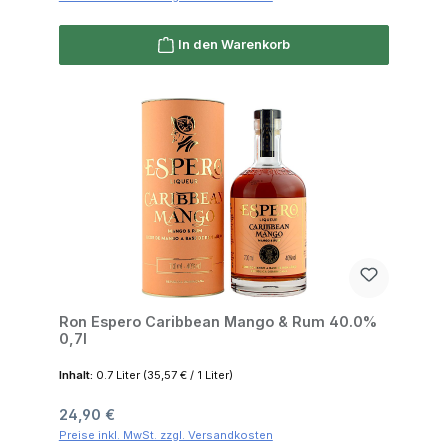
In den Warenkorb
Ron Espero Caribbean Mango & Rum 40.0%
0,7l
Inhalt:
0.7 Liter
(35,57 € / 1 Liter)
Regulärer Preis:
24,90 €
Preise inkl. MwSt. zzgl. Versandkosten