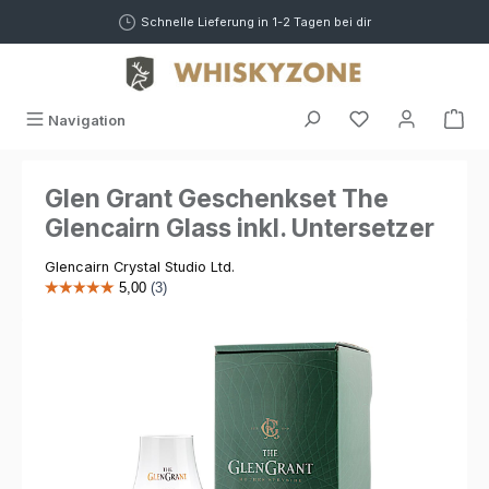
alt springen
Schnelle Lieferung in 1-2 Tagen bei dir
War
Navigation
Glen Grant Geschenkset The
Glencairn Glass inkl. Untersetzer
Glencairn Crystal Studio Ltd.
Bildergalerie überspringen