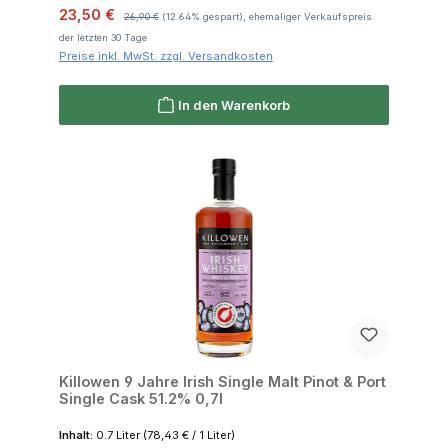
Verkaufspreis:
Regulärer Preis:
23,50 €
26,90 €
(12.64% gespart), ehemaliger Verkaufspreis
der letzten 30 Tage
Preise inkl. MwSt. zzgl. Versandkosten
In den Warenkorb
Killowen 9 Jahre Irish Single Malt Pinot & Port
Single Cask 51.2% 0,7l
Inhalt:
0.7 Liter
(78,43 € / 1 Liter)