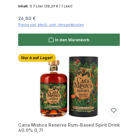
Inhalt:
0.7 Liter
(38,29 € / 1 Liter)
Regulärer Preis:
26,80 €
Preise inkl. MwSt. zzgl. Versandkosten
In den Warenkorb
Nur 6 auf Lager!
Cana Mistica Reserva Rum-Based Spirit Drink
40.0% 0,7l