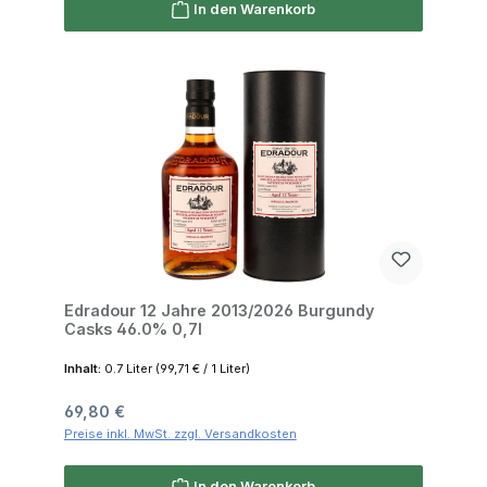
In den Warenkorb
Edradour 12 Jahre 2013/2026 Burgundy
Casks 46.0% 0,7l
Inhalt:
0.7 Liter
(99,71 € / 1 Liter)
Regulärer Preis:
69,80 €
Preise inkl. MwSt. zzgl. Versandkosten
In den Warenkorb