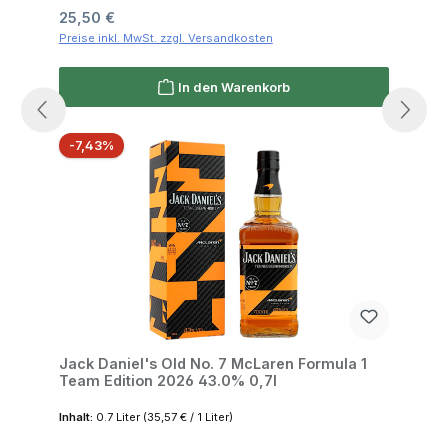
Regulärer Preis:
25,50 €
Preise inkl. MwSt. zzgl. Versandkosten
In den Warenkorb
Rabatt
-7,43%
Jack Daniel's Old No. 7 McLaren Formula 1
Team Edition 2026 43.0% 0,7l
Inhalt:
0.7 Liter
(35,57 € / 1 Liter)