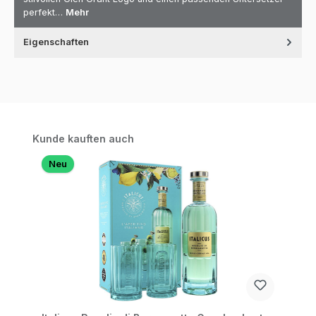
perfekt…
Mehr
Eigenschaften
Produktgalerie überspringen
Kunde kauften auch
Neu