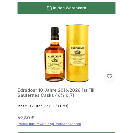
In den Warenkorb
Edradour 10 Jahre 2016/2026 1st Fill
Sauternes Casks 46% 0,7l
Inhalt:
0.7 Liter
(99,71 € / 1 Liter)
Regulärer Preis:
69,80 €
Preise inkl. MwSt. zzgl. Versandkosten