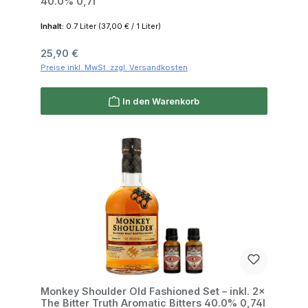
40.0% 0,7l
Inhalt:
0.7 Liter
(37,00 € / 1 Liter)
Regulärer Preis:
25,90 €
Preise inkl. MwSt. zzgl. Versandkosten
In den Warenkorb
Monkey Shoulder Old Fashioned Set – inkl. 2×
The Bitter Truth Aromatic Bitters 40.0% 0,74l