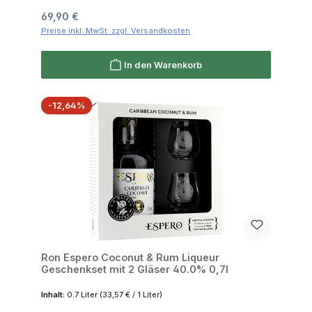
Regulärer Preis:
69,90 €
Preise inkl. MwSt. zzgl. Versandkosten
In den Warenkorb
Rabatt
-12,64%
Ron Espero Coconut & Rum Liqueur
Geschenkset mit 2 Gläser 40.0% 0,7l
Inhalt:
0.7 Liter
(33,57 € / 1 Liter)