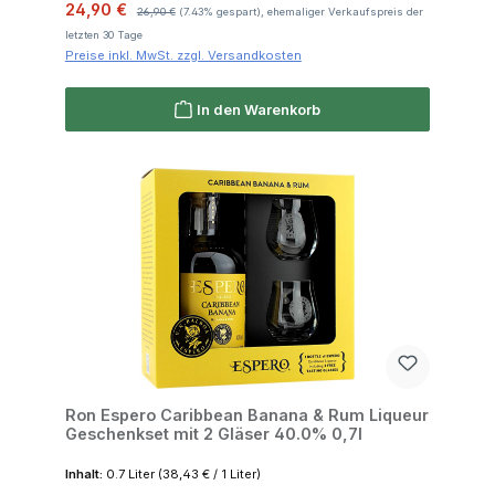
Verkaufspreis:
Regulärer Preis:
24,90 €
26,90 €
(7.43% gespart), ehemaliger Verkaufspreis der
letzten 30 Tage
Preise inkl. MwSt. zzgl. Versandkosten
In den Warenkorb
Ron Espero Caribbean Banana & Rum Liqueur
Geschenkset mit 2 Gläser 40.0% 0,7l
Inhalt:
0.7 Liter
(38,43 € / 1 Liter)