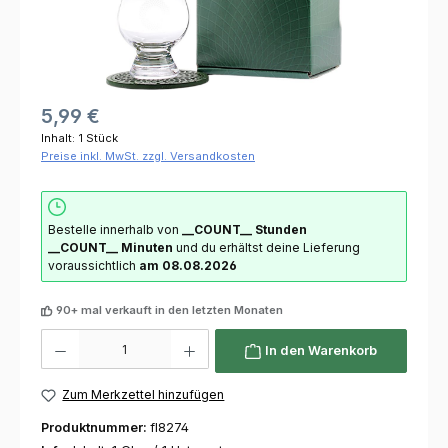
5,99 €
Inhalt:
1 Stück
Preise inkl. MwSt. zzgl. Versandkosten
Bestelle innerhalb von
__COUNT__ Stunden
__COUNT__ Minuten
und du erhältst deine Lieferung
voraussichtlich
am 08.08.2026
90+ mal verkauft in den letzten Monaten
Produkt Anzahl: Gib den gewünschten Wert ein oder benutze die Schaltflächen um die 
In den Warenkorb
Zum Merkzettel hinzufügen
Produktnummer:
fl8274