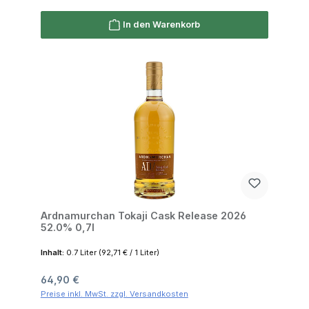
In den Warenkorb
Ardnamurchan Tokaji Cask Release 2026
52.0% 0,7l
Inhalt:
0.7 Liter
(92,71 € / 1 Liter)
Regulärer Preis:
64,90 €
Preise inkl. MwSt. zzgl. Versandkosten