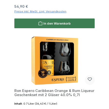
Regulärer Preis:
54,90 €
Preise inkl. MwSt. zzgl. Versandkosten
In den Warenkorb
Ron Espero Caribbean Orange & Rum Liqueur
Geschenkset mit 2 Gläser 40.0% 0,7l
Inhalt:
0.7 Liter
(36,43 € / 1 Liter)