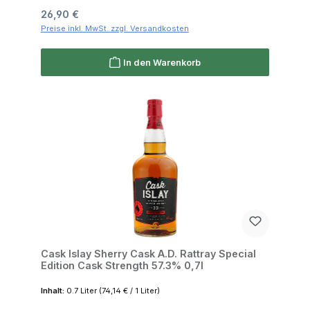
Regulärer Preis:
26,90 €
Preise inkl. MwSt. zzgl. Versandkosten
In den Warenkorb
Cask Islay Sherry Cask A.D. Rattray Special
Edition Cask Strength 57.3% 0,7l
Inhalt:
0.7 Liter
(74,14 € / 1 Liter)