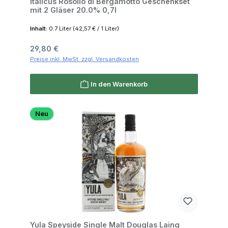
Italicus Rosolio di Bergamotto Geschenkset
mit 2 Gläser 20.0% 0,7l
Inhalt:
0.7 Liter
(42,57 € / 1 Liter)
Regulärer Preis:
29,80 €
Preise inkl. MwSt. zzgl. Versandkosten
In den Warenkorb
Neu
Yula Speyside Single Malt Douglas Laing