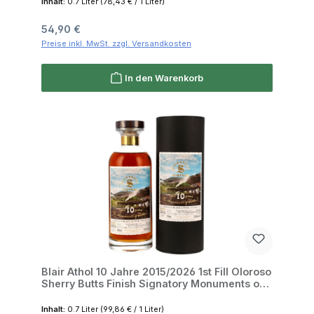
Inhalt:
0.7 Liter
(78,43 € / 1 Liter)
Regulärer Preis:
54,90 €
Preise inkl. MwSt. zzgl. Versandkosten
In den Warenkorb
Blair Athol 10 Jahre 2015/2026 1st Fill Oloroso
Sherry Butts Finish Signatory Monuments of
Scotland 50.8% 0,7l
Inhalt:
0.7 Liter
(99,86 € / 1 Liter)