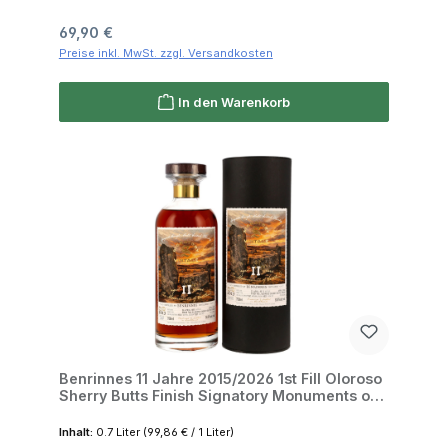
Regulärer Preis:
69,90 €
Preise inkl. MwSt. zzgl. Versandkosten
In den Warenkorb
Benrinnes 11 Jahre 2015/2026 1st Fill Oloroso
Sherry Butts Finish Signatory Monuments of
Scotland 50.8% 0,7l
Inhalt:
0.7 Liter
(99,86 € / 1 Liter)