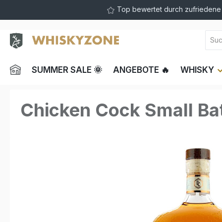
Top bewertet durch zufrieden
springen
Zur Hauptnavigation springen
SUMMER SALE 🌞
ANGEBOTE 🔥
WHISKY
Chicken Cock Small Ba
Bildergalerie überspringen