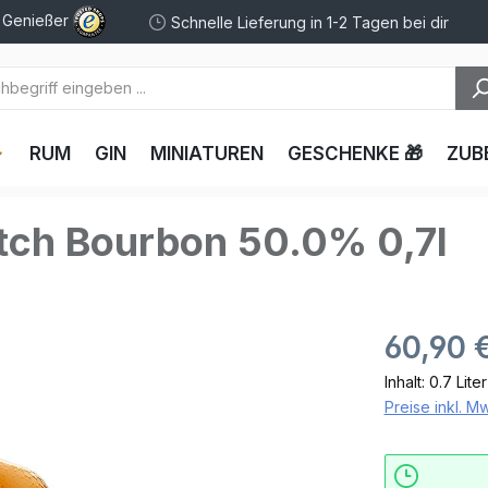
e Genießer
Schnelle Lieferung in 1-2 Tagen bei dir
RUM
GIN
MINIATUREN
GESCHENKE 🎁
ZUB
tch Bourbon 50.0% 0,7l
60,90 
Inhalt:
0.7 Lite
Preise inkl. M