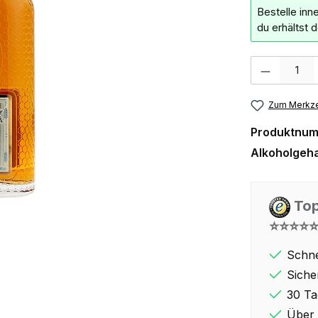
Bestelle inn
du erhältst 
Produkt Anzahl:
Zum Merkze
Produktnu
Alkoholgeha
Top
⭐⭐⭐⭐
Schne
Siche
30 Ta
Über 