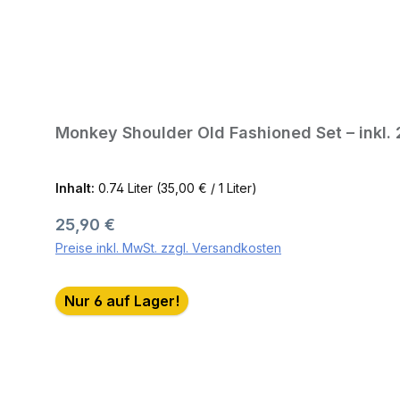
Monkey Shoulder Old Fashioned Set – inkl. 
Inhalt:
0.74 Liter
(35,00 € / 1 Liter)
Regulärer Preis:
25,90 €
Preise inkl. MwSt. zzgl. Versandkosten
Nur 6 auf Lager!