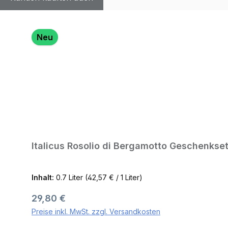
Produktgalerie überspringen
Neu
Italicus Rosolio di Bergamotto Geschenkset
Inhalt:
0.7 Liter
(42,57 € / 1 Liter)
Regulärer Preis:
29,80 €
Preise inkl. MwSt. zzgl. Versandkosten