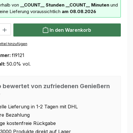
erhalb von
__COUNT__ Stunden
__COUNT__ Minuten
und
deine Lieferung voraussichtlich
am 08.08.2026
 Gib den gewünschten Wert ein oder benutze die Schaltflächen um die Anzahl
In den Warenkorb
ttel hinzufügen
mmer:
fl9121
lt:
50.0% vol.
 bewertet von zufriedenen Genießern
⭐
lle Lieferung in 1-2 Tagen mit DHL
re Bezahlung
ge kostenfreie Rückgabe
3000 Produkte direkt auf Lager