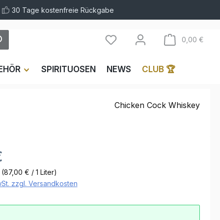
30 Tage kostenfreie Rückgabe
Ware
0,00 €
EHÖR
SPIRITUOSEN
NEWS
CLUB 🏆
Chicken Cock Whiskey
€
r
(87,00 € / 1 Liter)
wSt. zzgl. Versandkosten