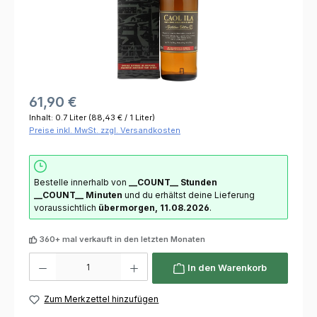
61,90 €
Inhalt:
0.7 Liter
(88,43 € / 1 Liter)
Preise inkl. MwSt. zzgl. Versandkosten
Bestelle innerhalb von
__COUNT__ Stunden
__COUNT__ Minuten
und du erhältst deine Lieferung
voraussichtlich
übermorgen, 11.08.2026
.
360+ mal verkauft in den letzten Monaten
Produkt Anzahl: Gib den gewünschten Wert ein oder benutze die Schaltflächen um die 
In den Warenkorb
Zum Merkzettel hinzufügen