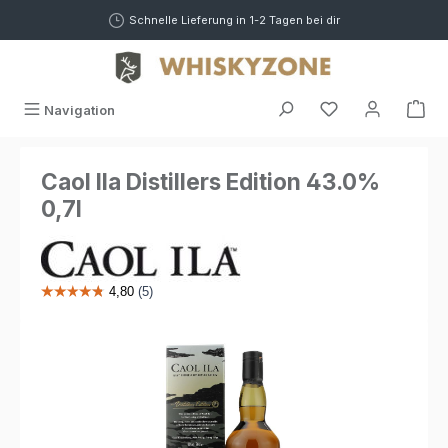
alt springen
Schnelle Lieferung in 1-2 Tagen bei dir
War
Navigation
Caol Ila Distillers Edition 43.0%
0,7l
Bildergalerie überspringen