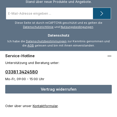
Stand über neue Produkte und Angebote.
E-
Mail-
Adresse
*
Diese Seite ist durch reCAPTCHA geschützt und es gelten die
Datenschutzrichtlinie
und
Nutzungsbedingungen
.
Datenschutz
Ich habe die
Datenschutzbestimmungen
zur Kenntnis genommen und
die
AGB
gelesen und bin mit ihnen einverstanden.
Service-Hotline
Unterstützung und Beratung unter:
03381 3424580
Mo-Fr, 09:00 - 15:00 Uhr
Vertrag widerrufen
Oder über unser
Kontaktformular
.