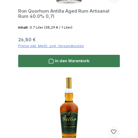
Ron Quorhum Antilla Aged Rum Artisanal
Rum 40.0% 0,7l
Inhalt:
0.7 Liter
(38,29 € / 1 Liter)
Regulärer Preis:
26,80 €
Preise inkl. MwSt. zzgl. Versandkosten
In den Warenkorb