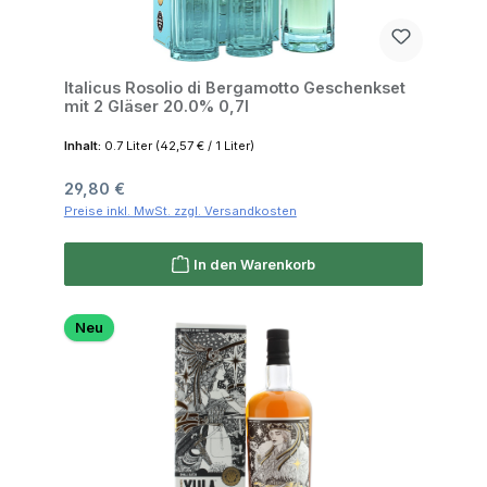
Italicus Rosolio di Bergamotto Geschenkset
mit 2 Gläser 20.0% 0,7l
Inhalt:
0.7 Liter
(42,57 € / 1 Liter)
Regulärer Preis:
29,80 €
Preise inkl. MwSt. zzgl. Versandkosten
In den Warenkorb
Neu