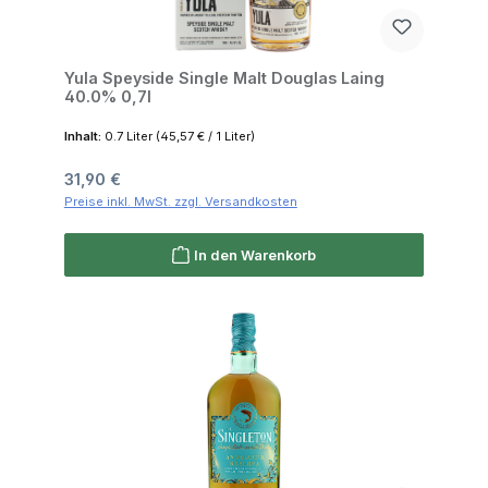
Yula Speyside Single Malt Douglas Laing
40.0% 0,7l
Inhalt:
0.7 Liter
(45,57 € / 1 Liter)
Regulärer Preis:
31,90 €
Preise inkl. MwSt. zzgl. Versandkosten
In den Warenkorb