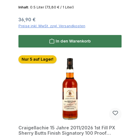
Inhalt:
0.5 Liter
(73,80 € / 1 Liter)
Regulärer Preis:
36,90 €
Preise inkl. MwSt. zzgl. Versandkosten
In den Warenkorb
Nur 5 auf Lager!
Craigellachie 15 Jahre 2011/2026 1st Fill PX
Sherry Butts Finish Signatory 100 Proof
Edition #81 57.1% 0,7l