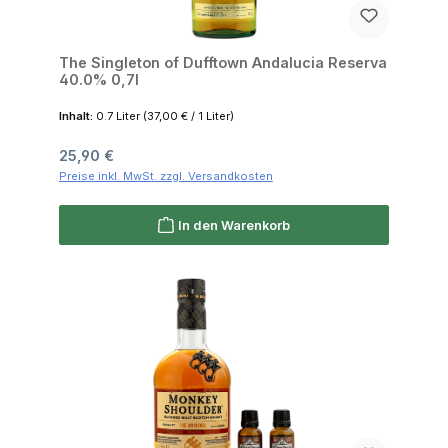
The Singleton of Dufftown Andalucia Reserva
40.0% 0,7l
Inhalt:
0.7 Liter
(37,00 € / 1 Liter)
Regulärer Preis:
25,90 €
Preise inkl. MwSt. zzgl. Versandkosten
In den Warenkorb