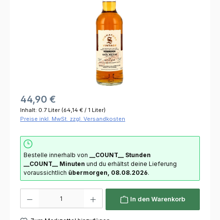
44,90 €
Inhalt:
0.7 Liter
(64,14 € / 1 Liter)
Preise inkl. MwSt. zzgl. Versandkosten
Bestelle innerhalb von
__COUNT__ Stunden
__COUNT__ Minuten
und du erhältst deine Lieferung
voraussichtlich
übermorgen, 08.08.2026
.
Produkt Anzahl: Gib den gewünschten Wert ein oder benutze die Schaltflächen um die 
In den Warenkorb