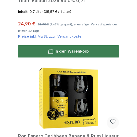
Team Edition 2026 43.0% 0,7l
Inhalt:
0.7 Liter
(35,57 € / 1 Liter)
Verkaufspreis:
Regulärer Preis:
24,90 €
26,90 €
(7.43% gespart), ehemaliger Verkaufspreis der
letzten 30 Tage
Preise inkl. MwSt. zzgl. Versandkosten
In den Warenkorb
Ron Espero Caribbean Banana & Rum Liqueur