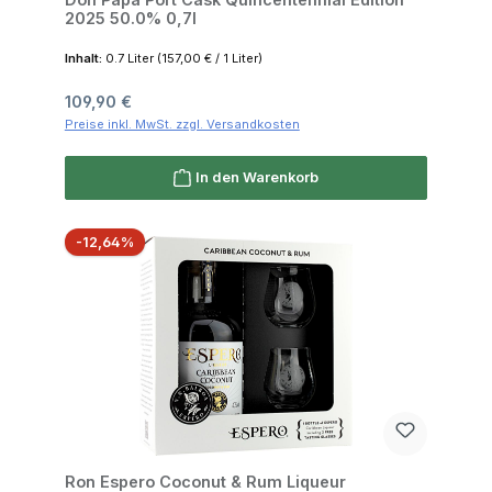
2025 50.0% 0,7l
Inhalt:
0.7 Liter
(157,00 € / 1 Liter)
Regulärer Preis:
109,90 €
Preise inkl. MwSt. zzgl. Versandkosten
In den Warenkorb
Rabatt
-12,64%
Ron Espero Coconut & Rum Liqueur