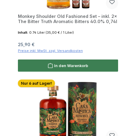
Monkey Shoulder Old Fashioned Set – inkl. 2×
The Bitter Truth Aromatic Bitters 40.0% 0,74l
Inhalt:
0.74 Liter
(35,00 € / 1 Liter)
Regulärer Preis:
25,90 €
Preise inkl. MwSt. zzgl. Versandkosten
In den Warenkorb
Nur 6 auf Lager!