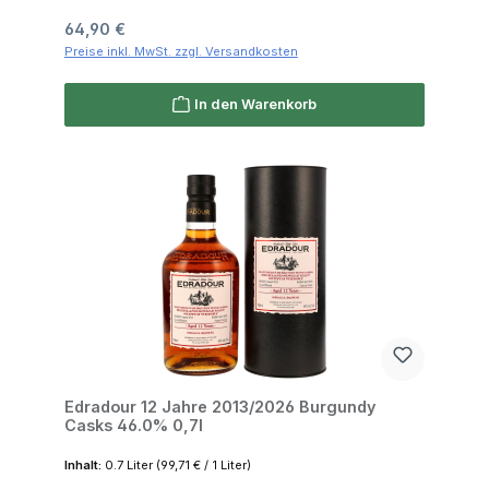
Regulärer Preis:
64,90 €
Preise inkl. MwSt. zzgl. Versandkosten
In den Warenkorb
Edradour 12 Jahre 2013/2026 Burgundy
Casks 46.0% 0,7l
Inhalt:
0.7 Liter
(99,71 € / 1 Liter)