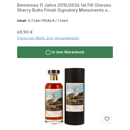
Benrinnes 11 Jahre 2015/2026 1st Fill Oloroso
Sherry Butts Finish Signatory Monuments of
Scotland 50.8% 0,7l
Inhalt:
0.7 Liter
(99,86 € / 1 Liter)
Regulärer Preis:
69,90 €
Preise inkl. MwSt. zzgl. Versandkosten
In den Warenkorb