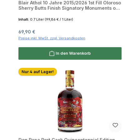
Blair Athol 10 Jahre 2015/2026 1st Fill Oloroso
Sherry Butts Finish Signatory Monuments of
Scotland 50.8% 0,7l
Inhalt:
0.7 Liter
(99,86 € / 1 Liter)
Regulärer Preis:
69,90 €
Preise inkl. MwSt. zzgl. Versandkosten
In den Warenkorb
Nur 4 auf Lager!
Don Papa Port Cask Quincentennial Edition