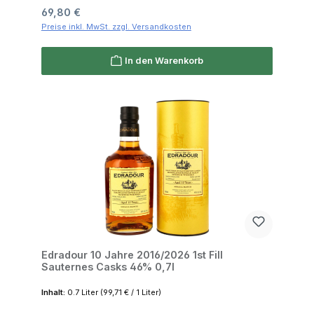
Regulärer Preis:
69,80 €
Preise inkl. MwSt. zzgl. Versandkosten
In den Warenkorb
Edradour 10 Jahre 2016/2026 1st Fill
Sauternes Casks 46% 0,7l
Inhalt:
0.7 Liter
(99,71 € / 1 Liter)