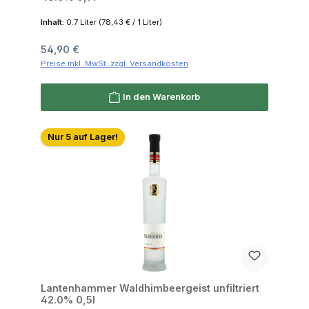
Inhalt:
0.7 Liter
(78,43 € / 1 Liter)
Regulärer Preis:
54,90 €
Preise inkl. MwSt. zzgl. Versandkosten
In den Warenkorb
Nur 5 auf Lager!
Lantenhammer Waldhimbeergeist unfiltriert
42.0% 0,5l