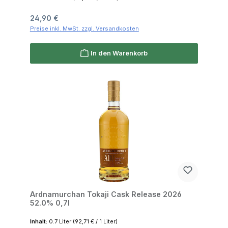
Regulärer Preis:
24,90 €
Preise inkl. MwSt. zzgl. Versandkosten
In den Warenkorb
Ardnamurchan Tokaji Cask Release 2026
52.0% 0,7l
Inhalt:
0.7 Liter
(92,71 € / 1 Liter)