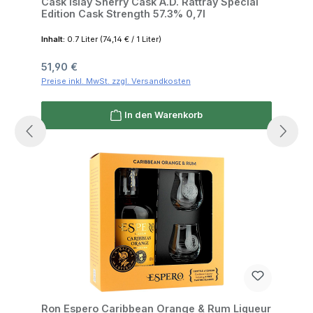
Cask Islay Sherry Cask A.D. Rattray Special
Edition Cask Strength 57.3% 0,7l
Inhalt:
0.7 Liter
(74,14 € / 1 Liter)
Regulärer Preis:
51,90 €
Preise inkl. MwSt. zzgl. Versandkosten
In den Warenkorb
Ron Espero Caribbean Orange & Rum Liqueur