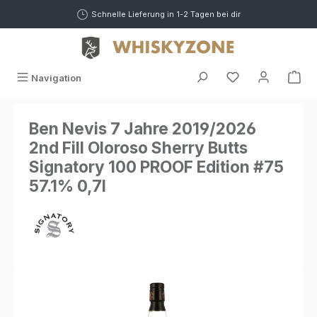
alt springen
Schnelle Lieferung in 1-2 Tagen bei dir
War
Navigation
Ben Nevis 7 Jahre 2019/2026
2nd Fill Oloroso Sherry Butts
Signatory 100 PROOF Edition #75
57.1% 0,7l
Bildergalerie überspringen