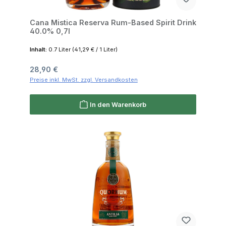
Cana Mistica Reserva Rum-Based Spirit Drink
40.0% 0,7l
Inhalt:
0.7 Liter
(41,29 € / 1 Liter)
Regulärer Preis:
28,90 €
Preise inkl. MwSt. zzgl. Versandkosten
In den Warenkorb