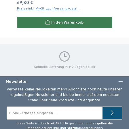
Regulärer Preis:
69,80 €
Preise inkl. MwSt. zzgl. Versandkosten
In den Warenkorb
Schnelle Lieferung in 1-2 Tagen bei dir
Newsletter
Verpasse keine Neuigkeiten mehr! Abonniere noch heute unseren
regelmäßigen Newsletter und bleibe immer auf dem neuesten
Stand über neue Produkte und Angebote.
E-
Mail-
Adresse
*
Diese Seite ist durch reCAPTCHA geschützt und es gelten die
Datenschutzrichtlinie
und
Nutzungsbedingungen
.