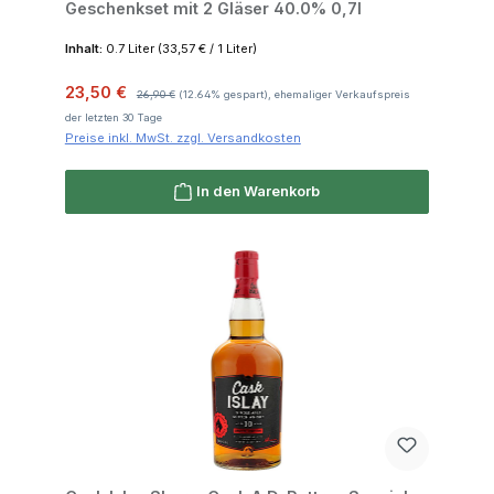
Geschenkset mit 2 Gläser 40.0% 0,7l
Inhalt:
0.7 Liter
(33,57 € / 1 Liter)
Verkaufspreis:
Regulärer Preis:
23,50 €
26,90 €
(12.64% gespart), ehemaliger Verkaufspreis
der letzten 30 Tage
Preise inkl. MwSt. zzgl. Versandkosten
In den Warenkorb