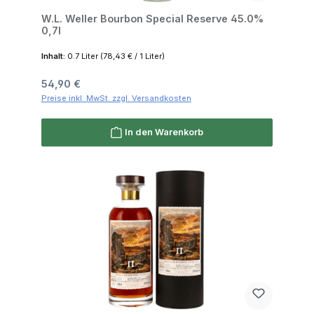
W.L. Weller Bourbon Special Reserve 45.0%
0,7l
Inhalt:
0.7 Liter
(78,43 € / 1 Liter)
Regulärer Preis:
54,90 €
Preise inkl. MwSt. zzgl. Versandkosten
In den Warenkorb