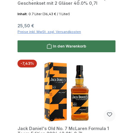
Geschenkset mit 2 Gläser 40.0% 0,7l
Inhalt:
0.7 Liter
(36,43 € / 1 Liter)
Regulärer Preis:
25,50 €
Preise inkl. MwSt. zzgl. Versandkosten
In den Warenkorb
Rabatt
-7,43%
Jack Daniel's Old No. 7 McLaren Formula 1