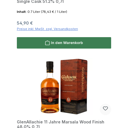
Single Cask 51.2% 0,7l
Inhalt:
0.7 Liter
(78,43 € / 1 Liter)
Regulärer Preis:
54,90 €
Preise inkl. MwSt. zzgl. Versandkosten
In den Warenkorb
GlenAllachie 11 Jahre Marsala Wood Finish
48.0% 0,7l