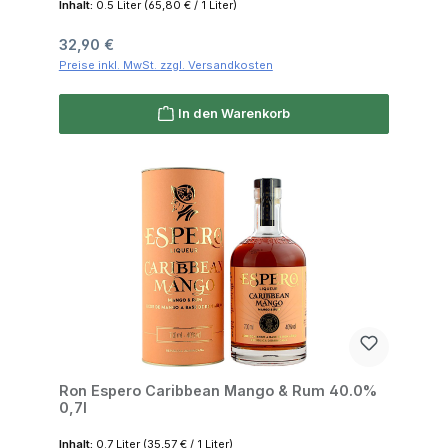
Inhalt:
0.5 Liter
(65,80 € / 1 Liter)
Regulärer Preis:
32,90 €
Preise inkl. MwSt. zzgl. Versandkosten
In den Warenkorb
Ron Espero Caribbean Mango & Rum 40.0%
0,7l
Inhalt:
0.7 Liter
(35,57 € / 1 Liter)