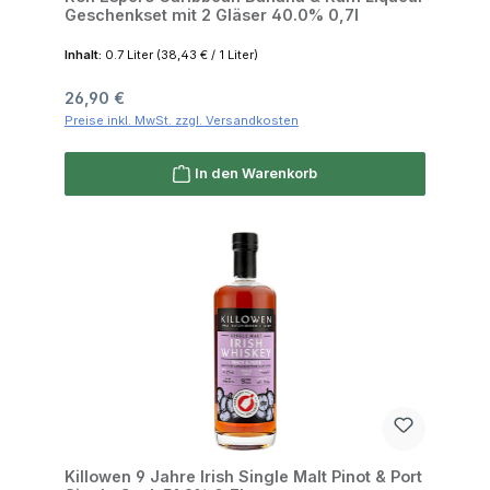
Geschenkset mit 2 Gläser 40.0% 0,7l
Inhalt:
0.7 Liter
(38,43 € / 1 Liter)
Regulärer Preis:
26,90 €
Preise inkl. MwSt. zzgl. Versandkosten
In den Warenkorb
Killowen 9 Jahre Irish Single Malt Pinot & Port