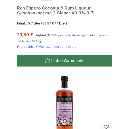
Ron Espero Coconut & Rum Liqueur
Geschenkset mit 2 Gläser 40.0% 0,7l
Inhalt:
0.7 Liter
(33,57 € / 1 Liter)
Verkaufspreis:
Regulärer Preis:
23,50 €
26,90 €
(12.64% gespart), ehemaliger Verkaufspreis
der letzten 30 Tage
Preise inkl. MwSt. zzgl. Versandkosten
In den Warenkorb