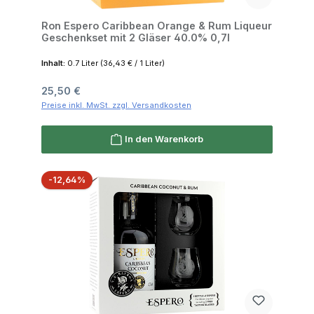
Ron Espero Caribbean Orange & Rum Liqueur
Geschenkset mit 2 Gläser 40.0% 0,7l
Inhalt:
0.7 Liter
(36,43 € / 1 Liter)
Regulärer Preis:
25,50 €
Preise inkl. MwSt. zzgl. Versandkosten
In den Warenkorb
Rabatt
-12,64%