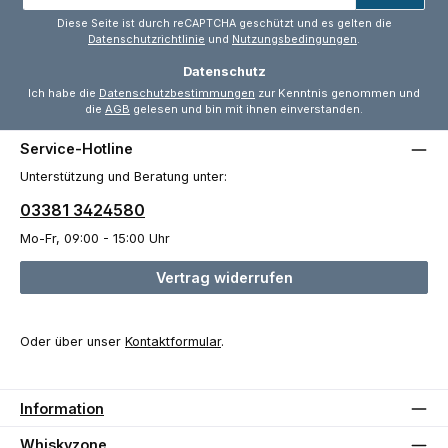
*
Diese Seite ist durch reCAPTCHA geschützt und es gelten die
Datenschutzrichtlinie
und
Nutzungsbedingungen
.
Datenschutz
Ich habe die
Datenschutzbestimmungen
zur Kenntnis genommen und
die
AGB
gelesen und bin mit ihnen einverstanden.
Service-Hotline
Unterstützung und Beratung unter:
03381 3424580
Mo-Fr, 09:00 - 15:00 Uhr
Vertrag widerrufen
Oder über unser
Kontaktformular
.
Information
Whiskyzone