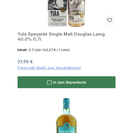
Yula Speyside Single Malt Douglas Laing
40.0% 0,7l
Inhalt:
0.7 Liter
(45,57 € / 1 Liter)
Regulärer Preis:
31,90 €
Preise inkl. MwSt. zzgl. Versandkosten
In den Warenkorb