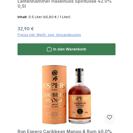
Lantenhammer Haselnuss Spirituose 42.0%
0,5l
Inhalt:
0.5 Liter
(65,80 € / 1 Liter)
Regulärer Preis:
32,90 €
Preise inkl. MwSt. zzgl. Versandkosten
In den Warenkorb
Ron Espero Caribbean Mango & Rum 40.0%