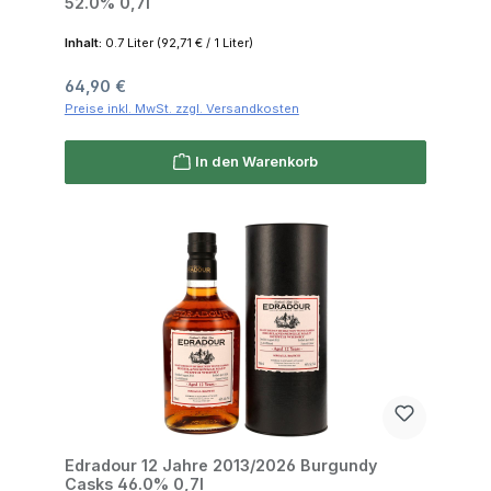
52.0% 0,7l
Inhalt:
0.7 Liter
(92,71 € / 1 Liter)
Regulärer Preis:
64,90 €
Preise inkl. MwSt. zzgl. Versandkosten
In den Warenkorb
Edradour 12 Jahre 2013/2026 Burgundy
Casks 46.0% 0,7l