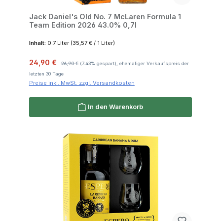
Jack Daniel's Old No. 7 McLaren Formula 1
Team Edition 2026 43.0% 0,7l
Inhalt:
0.7 Liter
(35,57 € / 1 Liter)
Verkaufspreis:
Regulärer Preis:
24,90 €
26,90 €
(7.43% gespart), ehemaliger Verkaufspreis der
letzten 30 Tage
Preise inkl. MwSt. zzgl. Versandkosten
In den Warenkorb