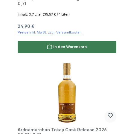
0,7l
Inhalt:
0.7 Liter
(35,57 € / 1 Liter)
Regulärer Preis:
24,90 €
Preise inkl. MwSt. zzgl. Versandkosten
In den Warenkorb
Ardnamurchan Tokaji Cask Release 2026