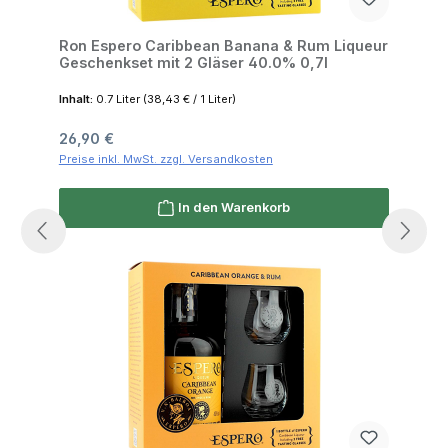
Ron Espero Caribbean Banana & Rum Liqueur
Geschenkset mit 2 Gläser 40.0% 0,7l
Inhalt:
0.7 Liter
(38,43 € / 1 Liter)
Regulärer Preis:
26,90 €
Preise inkl. MwSt. zzgl. Versandkosten
In den Warenkorb