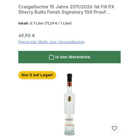
Craigellachie 15 Jahre 2011/2026 1st Fill PX
Sherry Butts Finish Signatory 100 Proof
Edition #81 57.1% 0,7l
Inhalt:
0.7 Liter
(71,29 € / 1 Liter)
Regulärer Preis:
49,90 €
Preise inkl. MwSt. zzgl. Versandkosten
In den Warenkorb
Nur 5 auf Lager!