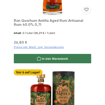
Ron Quorhum Antilla Aged Rum Artisanal
Rum 40.0% 0,7l
Inhalt:
0.7 Liter
(38,29 € / 1 Liter)
Regulärer Preis:
26,80 €
Preise inkl. MwSt. zzgl. Versandkosten
In den Warenkorb
Nur 6 auf Lager!