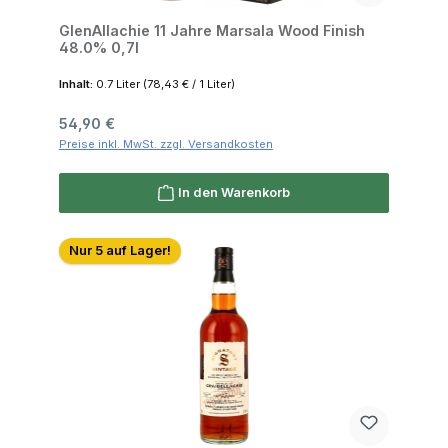
GlenAllachie 11 Jahre Marsala Wood Finish
48.0% 0,7l
Inhalt:
0.7 Liter
(78,43 € / 1 Liter)
Regulärer Preis:
54,90 €
Preise inkl. MwSt. zzgl. Versandkosten
In den Warenkorb
Nur 5 auf Lager!