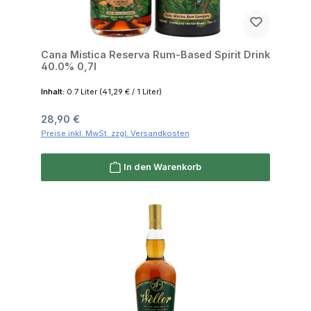
Cana Mistica Reserva Rum-Based Spirit Drink
40.0% 0,7l
Inhalt:
0.7 Liter
(41,29 € / 1 Liter)
Regulärer Preis:
28,90 €
Preise inkl. MwSt. zzgl. Versandkosten
In den Warenkorb