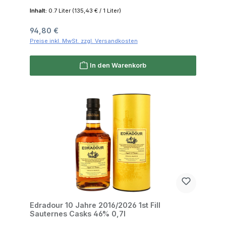
Signatory 57.1% 0,7l
Inhalt:
0.7 Liter
(135,43 € / 1 Liter)
Regulärer Preis:
94,80 €
Preise inkl. MwSt. zzgl. Versandkosten
In den Warenkorb
Edradour 10 Jahre 2016/2026 1st Fill
Sauternes Casks 46% 0,7l