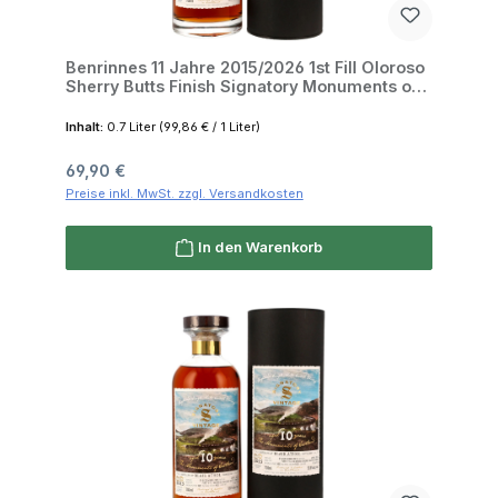
Benrinnes 11 Jahre 2015/2026 1st Fill Oloroso
Sherry Butts Finish Signatory Monuments of
Scotland 50.8% 0,7l
Inhalt:
0.7 Liter
(99,86 € / 1 Liter)
Regulärer Preis:
69,90 €
Preise inkl. MwSt. zzgl. Versandkosten
In den Warenkorb