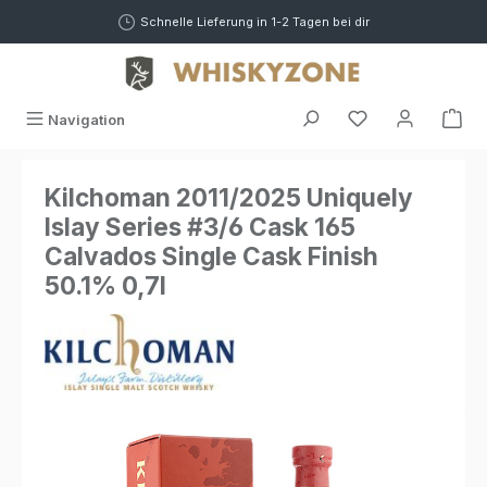
alt springen
Schnelle Lieferung in 1-2 Tagen bei dir
War
Navigation
Kilchoman 2011/2025 Uniquely
Islay Series #3/6 Cask 165
Calvados Single Cask Finish
50.1% 0,7l
Bildergalerie überspringen