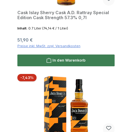
Cask Islay Sherry Cask A.D. Rattray Special
Edition Cask Strength 57.3% 0,7l
Inhalt:
0.7 Liter
(74,14 € / 1 Liter)
Regulärer Preis:
51,90 €
Preise inkl. MwSt. zzgl. Versandkosten
In den Warenkorb
Rabatt
-7,43%