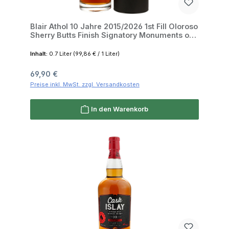
Blair Athol 10 Jahre 2015/2026 1st Fill Oloroso
Sherry Butts Finish Signatory Monuments of
Scotland 50.8% 0,7l
Inhalt:
0.7 Liter
(99,86 € / 1 Liter)
Regulärer Preis:
69,90 €
Preise inkl. MwSt. zzgl. Versandkosten
In den Warenkorb