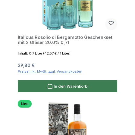
Italicus Rosolio di Bergamotto Geschenkset
mit 2 Gläser 20.0% 0,7l
Inhalt:
0.7 Liter
(42,57 € / 1 Liter)
Regulärer Preis:
29,80 €
Preise inkl. MwSt. zzgl. Versandkosten
In den Warenkorb
Neu