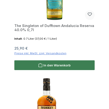
The Singleton of Dufftown Andalucia Reserva
40.0% 0,7l
Inhalt:
0.7 Liter
(37,00 € / 1 Liter)
Regulärer Preis:
25,90 €
Preise inkl. MwSt. zzgl. Versandkosten
In den Warenkorb