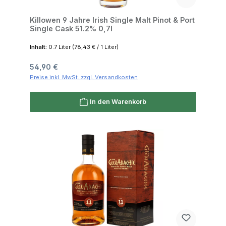
Killowen 9 Jahre Irish Single Malt Pinot & Port
Single Cask 51.2% 0,7l
Inhalt:
0.7 Liter
(78,43 € / 1 Liter)
Regulärer Preis:
54,90 €
Preise inkl. MwSt. zzgl. Versandkosten
In den Warenkorb