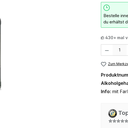
Bestelle inn
du erhältst 
430+ mal v
Produkt Anzahl:
Zum Merkze
Produktnu
Alkoholgeha
Info:
mit Far
Top
⭐⭐⭐⭐