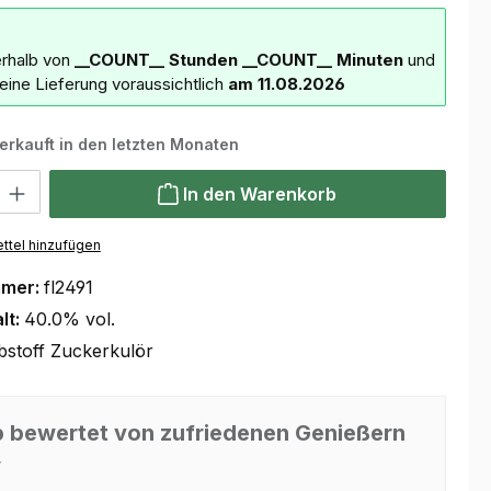
erhalb von
__COUNT__ Stunden
__COUNT__ Minuten
und
deine Lieferung voraussichtlich
am 11.08.2026
erkauft in den letzten Monaten
 Gib den gewünschten Wert ein oder benutze die Schaltflächen um die Anzahl
In den Warenkorb
ttel hinzufügen
mmer:
fl2491
lt:
40.0% vol.
bstoff Zuckerkulör
 bewertet von zufriedenen Genießern
⭐