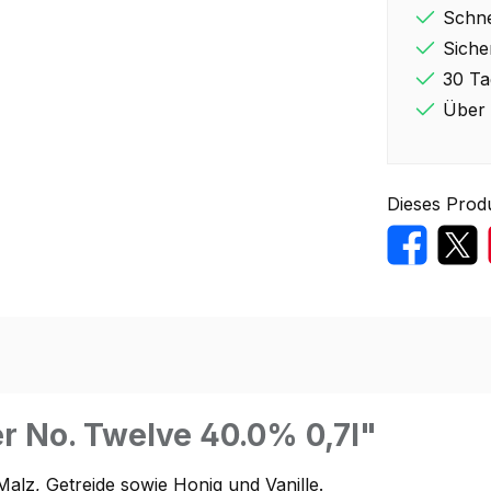
Schne
Siche
30 Ta
Über 
Dieses Prod
r No. Twelve 40.0% 0,7l"
alz, Getreide sowie Honig und Vanille.