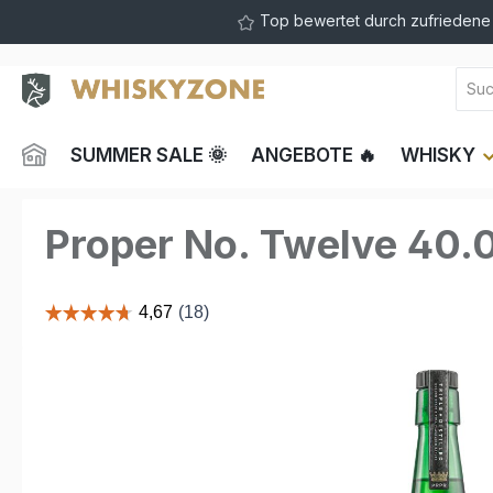
Top bewertet durch zufrieden
springen
Zur Hauptnavigation springen
SUMMER SALE 🌞
ANGEBOTE 🔥
WHISKY
Proper No. Twelve 40.
Bildergalerie überspringen