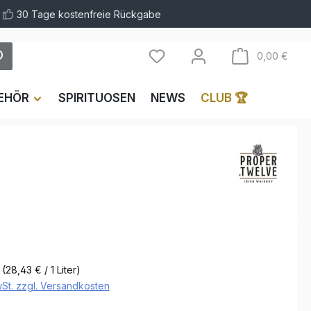
30 Tage kostenfreie Rückgabe
Ware
0,00 €
EHÖR
SPIRITUOSEN
NEWS
CLUB 🏆
r
(28,43 € / 1 Liter)
wSt. zzgl. Versandkosten