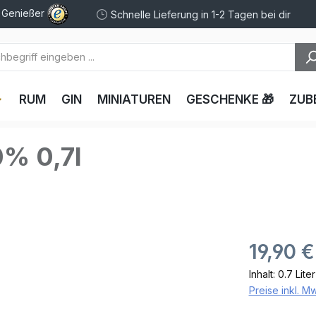
e Genießer
Schnelle Lieferung in 1-2 Tagen bei dir
RUM
GIN
MINIATUREN
GESCHENKE 🎁
ZUB
0% 0,7l
19,90 €
Inhalt:
0.7 Lite
Preise inkl. M