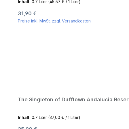
Inhalt:
0.7 Liter
(45,57 € / 1 Liter)
Regulärer Preis:
31,90 €
Preise inkl. MwSt. zzgl. Versandkosten
The Singleton of Dufftown Andalucia Reser
Inhalt:
0.7 Liter
(37,00 € / 1 Liter)
Regulärer Preis: