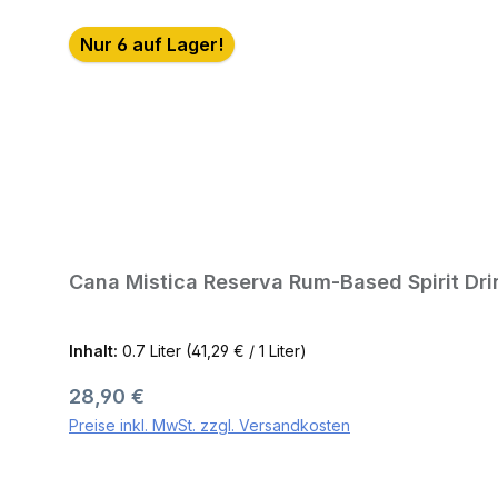
Nur 6 auf Lager!
Cana Mistica Reserva Rum-Based Spirit Dri
Inhalt:
0.7 Liter
(41,29 € / 1 Liter)
Regulärer Preis:
28,90 €
Preise inkl. MwSt. zzgl. Versandkosten