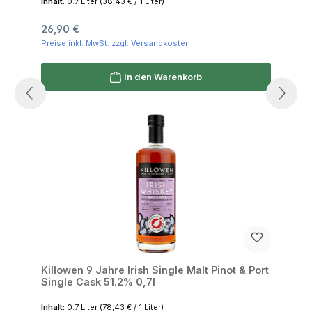
Inhalt:
0.7 Liter
(38,43 € / 1 Liter)
Regulärer Preis:
26,90 €
Preise inkl. MwSt. zzgl. Versandkosten
In den Warenkorb
Killowen 9 Jahre Irish Single Malt Pinot & Port
Single Cask 51.2% 0,7l
Inhalt:
0.7 Liter
(78,43 € / 1 Liter)