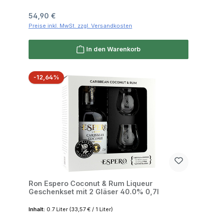
Regulärer Preis:
54,90 €
Preise inkl. MwSt. zzgl. Versandkosten
In den Warenkorb
Rabatt
-12,64%
Ron Espero Coconut & Rum Liqueur
Geschenkset mit 2 Gläser 40.0% 0,7l
Inhalt:
0.7 Liter
(33,57 € / 1 Liter)