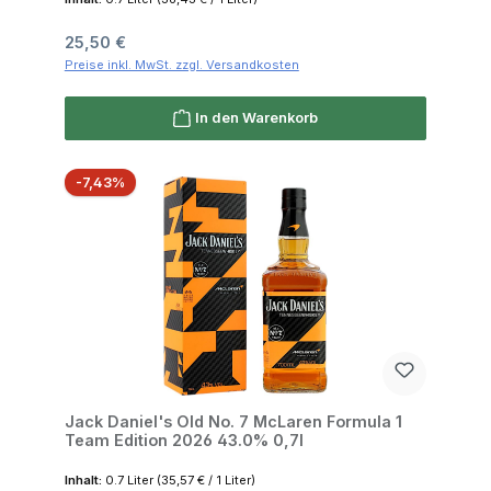
Regulärer Preis:
25,50 €
Preise inkl. MwSt. zzgl. Versandkosten
In den Warenkorb
Rabatt
-7,43%
Jack Daniel's Old No. 7 McLaren Formula 1
Team Edition 2026 43.0% 0,7l
Inhalt:
0.7 Liter
(35,57 € / 1 Liter)