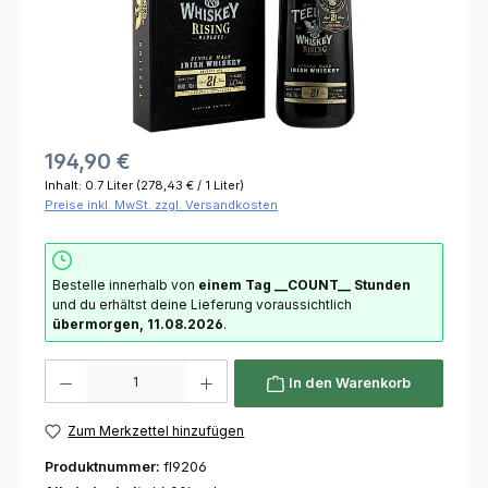
194,90 €
Inhalt:
0.7 Liter
(278,43 € / 1 Liter)
Preise inkl. MwSt. zzgl. Versandkosten
Bestelle innerhalb von
einem Tag
__COUNT__ Stunden
und du erhältst deine Lieferung voraussichtlich
übermorgen, 11.08.2026
.
Produkt Anzahl: Gib den gewünschten Wert ein oder benutze die Schaltflächen um die 
In den Warenkorb
Zum Merkzettel hinzufügen
Produktnummer:
fl9206