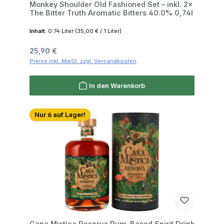
Monkey Shoulder Old Fashioned Set – inkl. 2×
The Bitter Truth Aromatic Bitters 40.0% 0,74l
Inhalt:
0.74 Liter
(35,00 € / 1 Liter)
Regulärer Preis:
25,90 €
Preise inkl. MwSt. zzgl. Versandkosten
In den Warenkorb
Nur 6 auf Lager!
Cana Mistica Reserva Rum-Based Spirit Drink