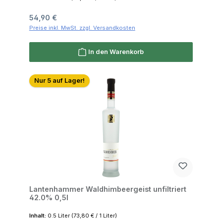
Regulärer Preis:
54,90 €
Preise inkl. MwSt. zzgl. Versandkosten
In den Warenkorb
Nur 5 auf Lager!
Lantenhammer Waldhimbeergeist unfiltriert
42.0% 0,5l
Inhalt:
0.5 Liter
(73,80 € / 1 Liter)