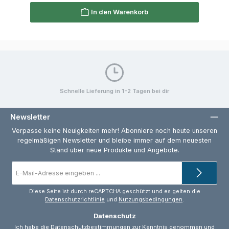
In den Warenkorb
Schnelle Lieferung in 1-2 Tagen bei dir
Newsletter
Verpasse keine Neuigkeiten mehr! Abonniere noch heute unseren
regelmäßigen Newsletter und bleibe immer auf dem neuesten
Stand über neue Produkte und Angebote.
E-
Mail-
Adresse
*
Diese Seite ist durch reCAPTCHA geschützt und es gelten die
Datenschutzrichtlinie
und
Nutzungsbedingungen
.
Datenschutz
Ich habe die
Datenschutzbestimmungen
zur Kenntnis genommen und