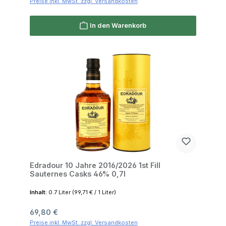
Preise inkl. MwSt. zzgl. Versandkosten
In den Warenkorb
Edradour 10 Jahre 2016/2026 1st Fill
Sauternes Casks 46% 0,7l
Inhalt:
0.7 Liter
(99,71 € / 1 Liter)
Regulärer Preis:
69,80 €
Preise inkl. MwSt. zzgl. Versandkosten