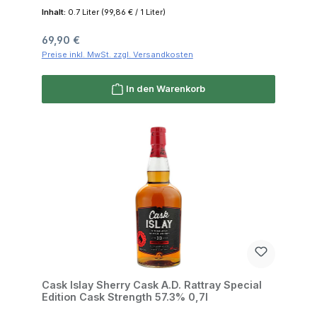
Inhalt:
0.7 Liter
(99,86 € / 1 Liter)
Regulärer Preis:
69,90 €
Preise inkl. MwSt. zzgl. Versandkosten
In den Warenkorb
Cask Islay Sherry Cask A.D. Rattray Special
Edition Cask Strength 57.3% 0,7l