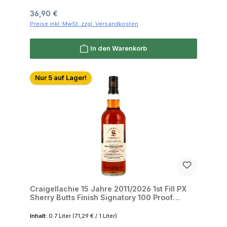
Regulärer Preis:
36,90 €
Preise inkl. MwSt. zzgl. Versandkosten
In den Warenkorb
Nur 5 auf Lager!
Craigellachie 15 Jahre 2011/2026 1st Fill PX
Sherry Butts Finish Signatory 100 Proof
Edition #81 57.1% 0,7l
Inhalt:
0.7 Liter
(71,29 € / 1 Liter)