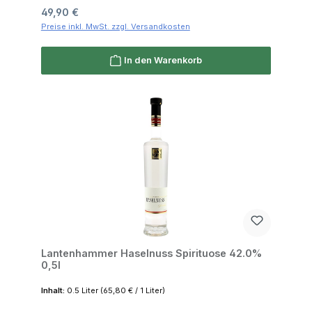
Regulärer Preis:
49,90 €
Preise inkl. MwSt. zzgl. Versandkosten
In den Warenkorb
Lantenhammer Haselnuss Spirituose 42.0%
0,5l
Inhalt:
0.5 Liter
(65,80 € / 1 Liter)