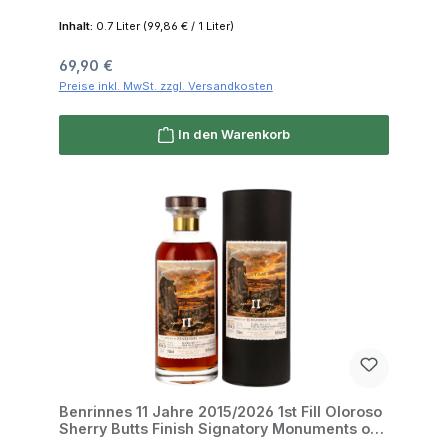
Scotland 50.8% 0,7l
Inhalt:
0.7 Liter
(99,86 € / 1 Liter)
Regulärer Preis:
69,90 €
Preise inkl. MwSt. zzgl. Versandkosten
In den Warenkorb
Benrinnes 11 Jahre 2015/2026 1st Fill Oloroso
Sherry Butts Finish Signatory Monuments of
Scotland 50.8% 0,7l