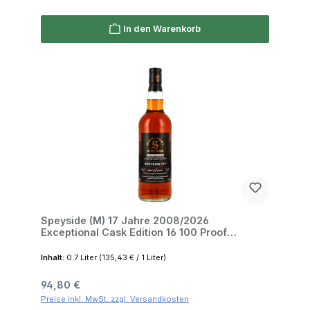
In den Warenkorb
Speyside (M) 17 Jahre 2008/2026
Exceptional Cask Edition 16 100 Proof
Signatory 57.1% 0,7l
Inhalt:
0.7 Liter
(135,43 € / 1 Liter)
Regulärer Preis:
94,80 €
Preise inkl. MwSt. zzgl. Versandkosten