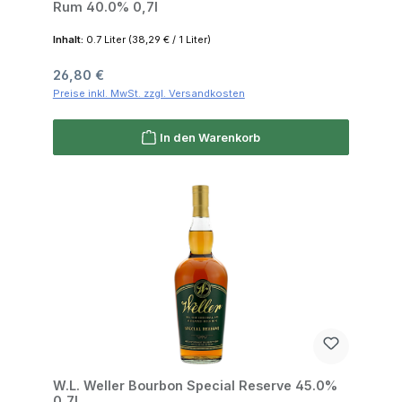
Rum 40.0% 0,7l
Inhalt:
0.7 Liter
(38,29 € / 1 Liter)
Regulärer Preis:
26,80 €
Preise inkl. MwSt. zzgl. Versandkosten
In den Warenkorb
W.L. Weller Bourbon Special Reserve 45.0%
0,7l