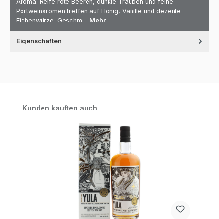
Aroma: Reife rote Beeren, dunkle Trauben und feine
Portweinaromen treffen auf Honig, Vanille und dezente
Eichenwürze. Geschm…
Mehr
Eigenschaften
Produktgalerie überspringen
Kunden kauften auch