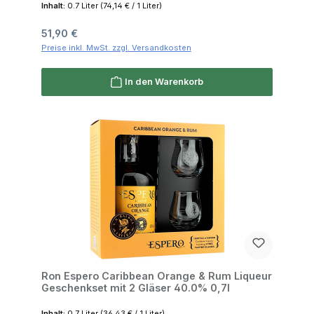
Inhalt:
0.7 Liter
(74,14 € / 1 Liter)
Regulärer Preis:
51,90 €
Preise inkl. MwSt. zzgl. Versandkosten
In den Warenkorb
Ron Espero Caribbean Orange & Rum Liqueur
Geschenkset mit 2 Gläser 40.0% 0,7l
Inhalt:
0.7 Liter
(36,43 € / 1 Liter)