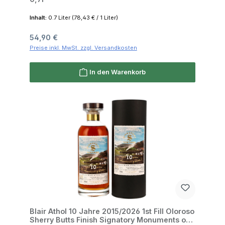
Inhalt:
0.7 Liter
(78,43 € / 1 Liter)
Regulärer Preis:
54,90 €
Preise inkl. MwSt. zzgl. Versandkosten
In den Warenkorb
Blair Athol 10 Jahre 2015/2026 1st Fill Oloroso
Sherry Butts Finish Signatory Monuments of