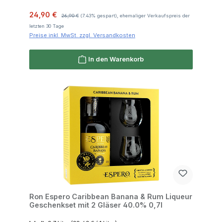
Verkaufspreis:
Regulärer Preis:
24,90 €
26,90 €
(7.43% gespart), ehemaliger Verkaufspreis der
letzten 30 Tage
Preise inkl. MwSt. zzgl. Versandkosten
In den Warenkorb
Ron Espero Caribbean Banana & Rum Liqueur
Geschenkset mit 2 Gläser 40.0% 0,7l