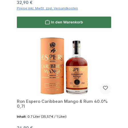
Regulärer Preis:
32,90 €
Preise inkl. MwSt. zzgl. Versandkosten
In den Warenkorb
Ron Espero Caribbean Mango & Rum 40.0%
0,7l
Inhalt:
0.7 Liter
(35,57 € / 1 Liter)
Regulärer Preis:
24,90 €