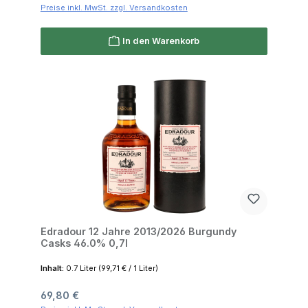
Preise inkl. MwSt. zzgl. Versandkosten
In den Warenkorb
Edradour 12 Jahre 2013/2026 Burgundy
Casks 46.0% 0,7l
Inhalt:
0.7 Liter
(99,71 € / 1 Liter)
Regulärer Preis:
69,80 €