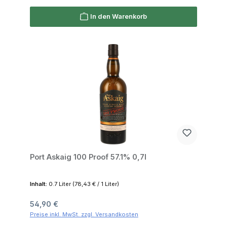
In den Warenkorb
Port Askaig 100 Proof 57.1% 0,7l
Inhalt:
0.7 Liter
(78,43 € / 1 Liter)
Regulärer Preis:
54,90 €
Preise inkl. MwSt. zzgl. Versandkosten