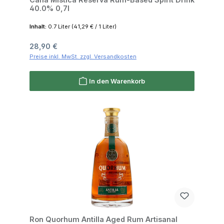
40.0% 0,7l
Inhalt:
0.7 Liter
(41,29 € / 1 Liter)
Regulärer Preis:
28,90 €
Preise inkl. MwSt. zzgl. Versandkosten
In den Warenkorb
Ron Quorhum Antilla Aged Rum Artisanal