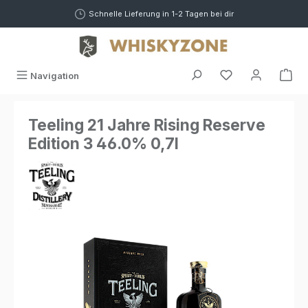
alt springen
Schnelle Lieferung in 1-2 Tagen bei dir
War
Navigation
Teeling 21 Jahre Rising Reserve
Edition 3 46.0% 0,7l
Bildergalerie überspringen