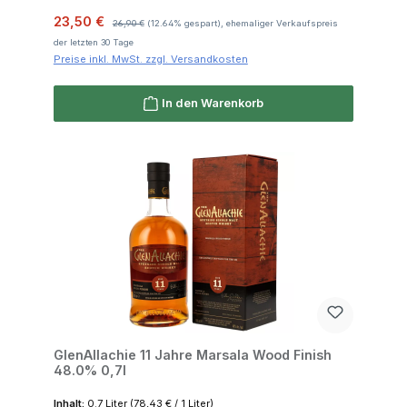
Verkaufspreis:
Regulärer Preis:
23,50 €
26,90 €
(12.64% gespart), ehemaliger Verkaufspreis
der letzten 30 Tage
Preise inkl. MwSt. zzgl. Versandkosten
In den Warenkorb
GlenAllachie 11 Jahre Marsala Wood Finish
48.0% 0,7l
Inhalt:
0.7 Liter
(78,43 € / 1 Liter)