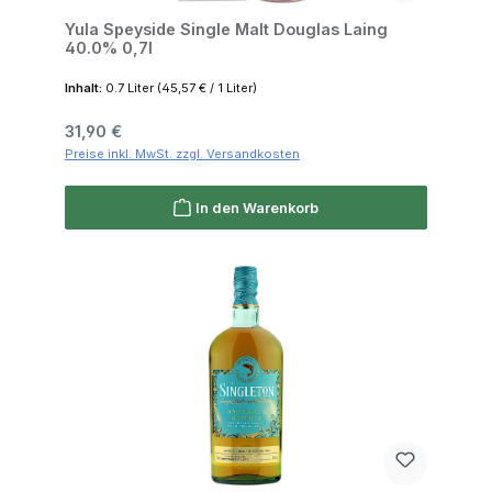
Yula Speyside Single Malt Douglas Laing
40.0% 0,7l
Inhalt:
0.7 Liter
(45,57 € / 1 Liter)
Regulärer Preis:
31,90 €
Preise inkl. MwSt. zzgl. Versandkosten
In den Warenkorb