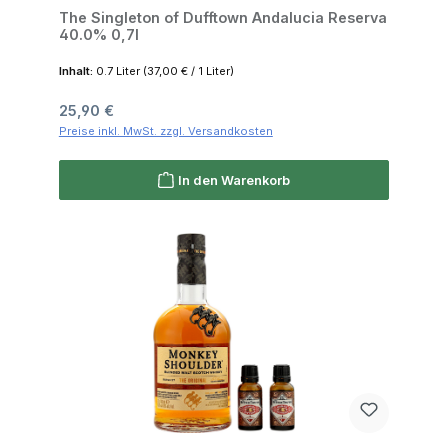
The Singleton of Dufftown Andalucia Reserva
40.0% 0,7l
Inhalt:
0.7 Liter
(37,00 € / 1 Liter)
Regulärer Preis:
25,90 €
Preise inkl. MwSt. zzgl. Versandkosten
In den Warenkorb