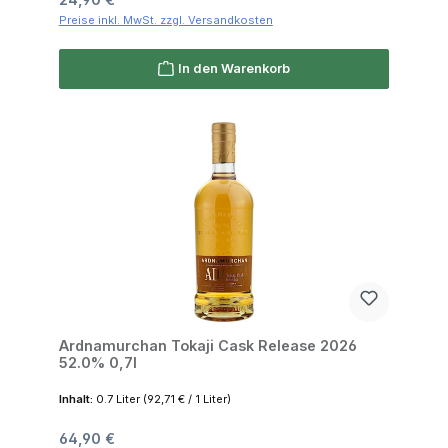
Preise inkl. MwSt. zzgl. Versandkosten
In den Warenkorb
Ardnamurchan Tokaji Cask Release 2026
52.0% 0,7l
Inhalt:
0.7 Liter
(92,71 € / 1 Liter)
Regulärer Preis:
64,90 €