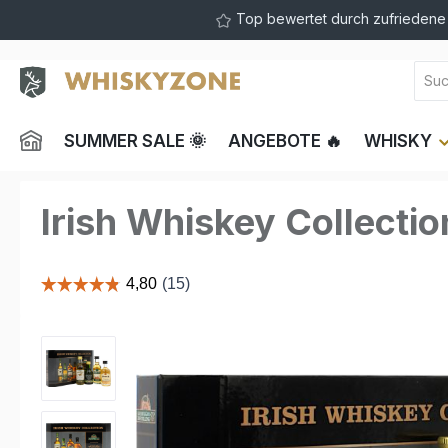
Top bewertet durch zufrieden
springen
Zur Hauptnavigation springen
SUMMER SALE 🌞
ANGEBOTE 🔥
WHISKY
Irish Whiskey Collecti
Bildergalerie überspringen