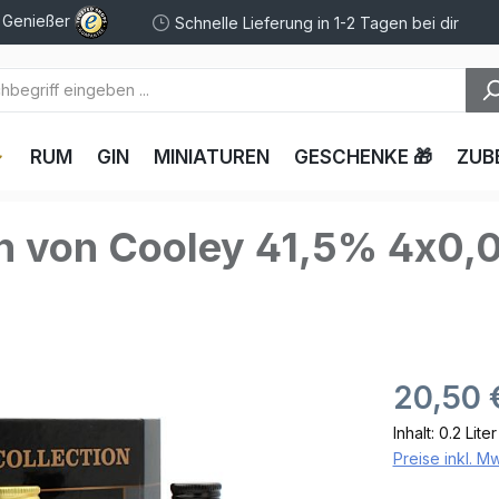
e Genießer
Schnelle Lieferung in 1-2 Tagen bei dir
RUM
GIN
MINIATUREN
GESCHENKE 🎁
ZUB
on von Cooley 41,5% 4x0,
20,50 
Inhalt:
0.2 Lite
Preise inkl. M