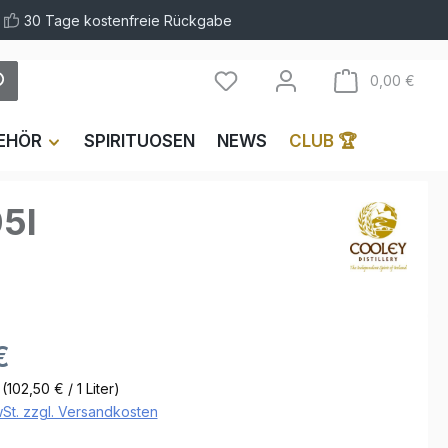
30 Tage kostenfreie Rückgabe
Ware
0,00 €
EHÖR
SPIRITUOSEN
NEWS
CLUB 🏆
05l
€
r
(102,50 € / 1 Liter)
wSt. zzgl. Versandkosten