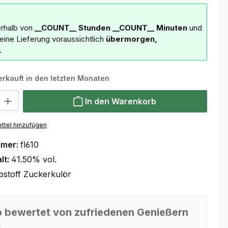
erhalb von
__COUNT__ Stunden
__COUNT__ Minuten
und
deine Lieferung voraussichtlich
übermorgen,
.
erkauft in den letzten Monaten
 Gib den gewünschten Wert ein oder benutze die Schaltflächen um die Anzahl
In den Warenkorb
ttel hinzufügen
mmer:
fl610
lt:
41.50% vol.
bstoff Zuckerkulör
 bewertet von zufriedenen Genießern
⭐