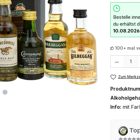
Bestelle inn
du erhältst 
10.08.2026
100+ mal v
Produkt Anzahl:
Zum Merkze
Produktnu
Alkoholgeha
Info:
mit Far
Top
⭐⭐⭐⭐