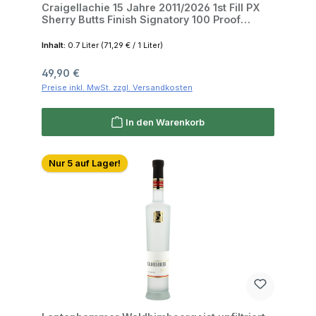
Craigellachie 15 Jahre 2011/2026 1st Fill PX
Sherry Butts Finish Signatory 100 Proof
Edition #81 57.1% 0,7l
Inhalt:
0.7 Liter
(71,29 € / 1 Liter)
Regulärer Preis:
49,90 €
Preise inkl. MwSt. zzgl. Versandkosten
In den Warenkorb
Nur 5 auf Lager!