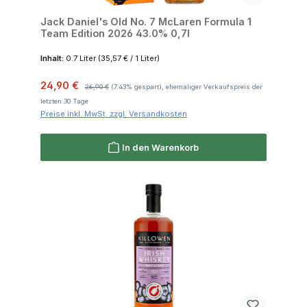
Jack Daniel's Old No. 7 McLaren Formula 1
Team Edition 2026 43.0% 0,7l
Inhalt:
0.7 Liter
(35,57 € / 1 Liter)
Verkaufspreis:
Regulärer Preis:
24,90 €
26,90 €
(7.43% gespart), ehemaliger Verkaufspreis der
letzten 30 Tage
Preise inkl. MwSt. zzgl. Versandkosten
In den Warenkorb