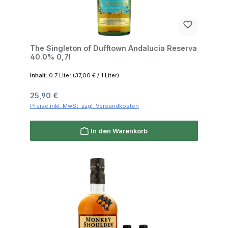
The Singleton of Dufftown Andalucia Reserva
40.0% 0,7l
Inhalt:
0.7 Liter
(37,00 € / 1 Liter)
Regulärer Preis:
25,90 €
Preise inkl. MwSt. zzgl. Versandkosten
In den Warenkorb