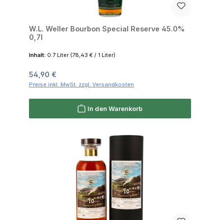
W.L. Weller Bourbon Special Reserve 45.0%
0,7l
Inhalt:
0.7 Liter
(78,43 € / 1 Liter)
Regulärer Preis:
54,90 €
Preise inkl. MwSt. zzgl. Versandkosten
In den Warenkorb