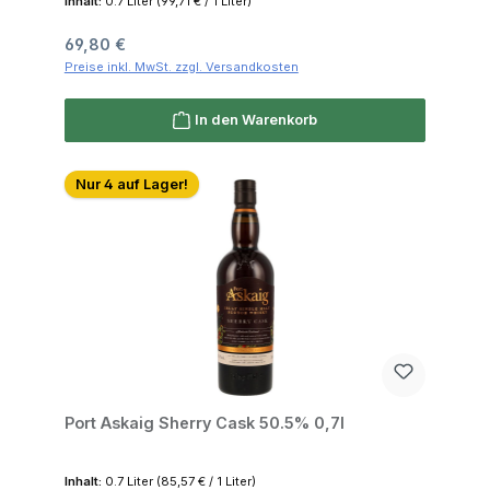
Inhalt:
0.7 Liter
(99,71 € / 1 Liter)
Regulärer Preis:
69,80 €
Preise inkl. MwSt. zzgl. Versandkosten
In den Warenkorb
Nur 4 auf Lager!
Port Askaig Sherry Cask 50.5% 0,7l
Inhalt:
0.7 Liter
(85,57 € / 1 Liter)