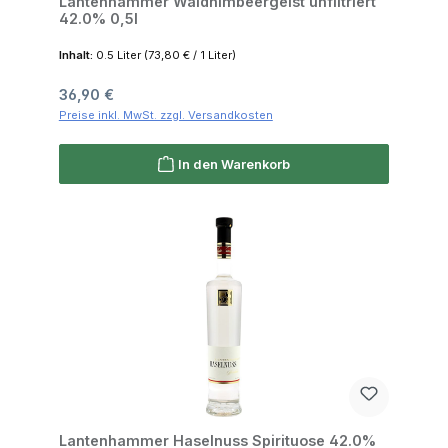
Lantenhammer Waldhimbeergeist unfiltriert
42.0% 0,5l
Inhalt:
0.5 Liter
(73,80 € / 1 Liter)
Regulärer Preis:
36,90 €
Preise inkl. MwSt. zzgl. Versandkosten
In den Warenkorb
Lantenhammer Haselnuss Spirituose 42.0%