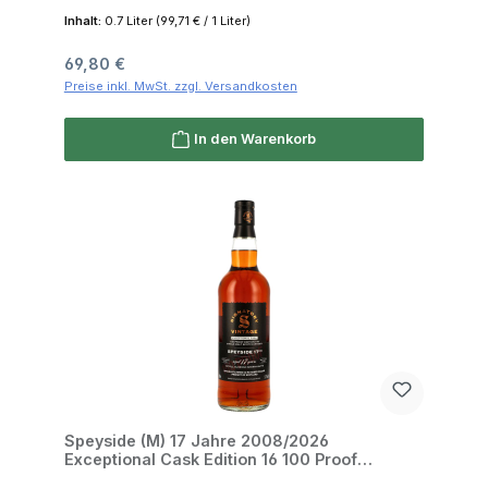
Inhalt:
0.7 Liter
(99,71 € / 1 Liter)
Regulärer Preis:
69,80 €
Preise inkl. MwSt. zzgl. Versandkosten
In den Warenkorb
Speyside (M) 17 Jahre 2008/2026
Exceptional Cask Edition 16 100 Proof
Signatory 57.1% 0,7l