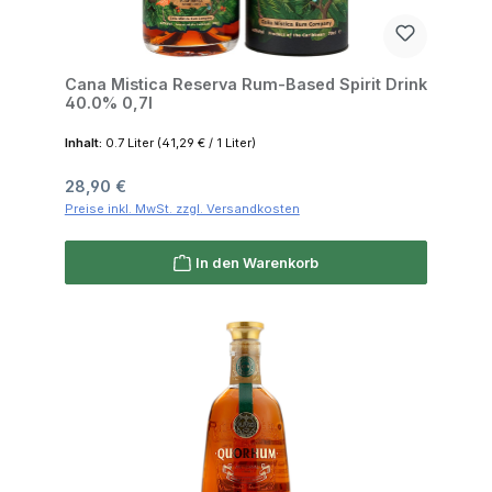
Cana Mistica Reserva Rum-Based Spirit Drink
40.0% 0,7l
Inhalt:
0.7 Liter
(41,29 € / 1 Liter)
Regulärer Preis:
28,90 €
Preise inkl. MwSt. zzgl. Versandkosten
In den Warenkorb