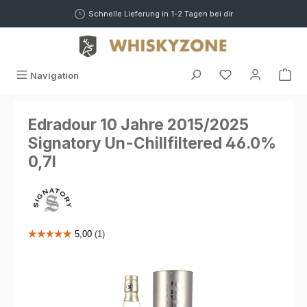
alt springen
Schnelle Lieferung in 1-2 Tagen bei dir
War
Navigation
Edradour 10 Jahre 2015/2025
Signatory Un-Chillfiltered 46.0%
0,7l
Bildergalerie überspringen