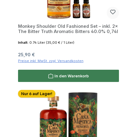
Monkey Shoulder Old Fashioned Set – inkl. 2×
The Bitter Truth Aromatic Bitters 40.0% 0,74l
Inhalt:
0.74 Liter
(35,00 € / 1 Liter)
Regulärer Preis:
25,90 €
Preise inkl. MwSt. zzgl. Versandkosten
In den Warenkorb
Nur 6 auf Lager!