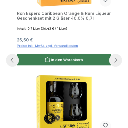
Ron Espero Caribbean Orange & Rum Liqueur
Geschenkset mit 2 Gläser 40.0% 0,7l
Inhalt:
0.7 Liter
(36,43 € / 1 Liter)
Regulärer Preis:
25,50 €
Preise inkl. MwSt. zzgl. Versandkosten
In den Warenkorb