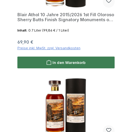
Blair Athol 10 Jahre 2015/2026 1st Fill Oloroso
Sherry Butts Finish Signatory Monuments of
Scotland 50.8% 0,7l
Inhalt:
0.7 Liter
(99,86 € / 1 Liter)
Regulärer Preis:
69,90 €
Preise inkl. MwSt. zzgl. Versandkosten
In den Warenkorb