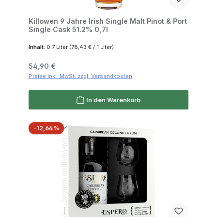
Killowen 9 Jahre Irish Single Malt Pinot & Port
Single Cask 51.2% 0,7l
Inhalt:
0.7 Liter
(78,43 € / 1 Liter)
Regulärer Preis:
54,90 €
Preise inkl. MwSt. zzgl. Versandkosten
In den Warenkorb
Rabatt
-12,64%