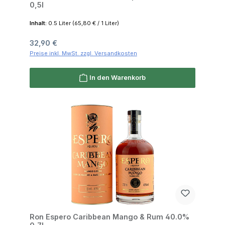
0,5l
Inhalt:
0.5 Liter
(65,80 € / 1 Liter)
Regulärer Preis:
32,90 €
Preise inkl. MwSt. zzgl. Versandkosten
In den Warenkorb
Ron Espero Caribbean Mango & Rum 40.0%