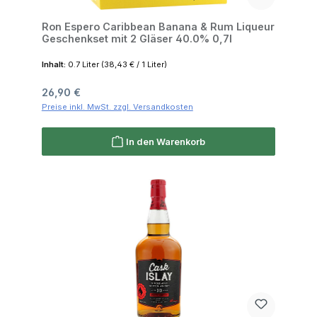
Ron Espero Caribbean Banana & Rum Liqueur
Geschenkset mit 2 Gläser 40.0% 0,7l
Inhalt:
0.7 Liter
(38,43 € / 1 Liter)
Regulärer Preis:
26,90 €
Preise inkl. MwSt. zzgl. Versandkosten
In den Warenkorb