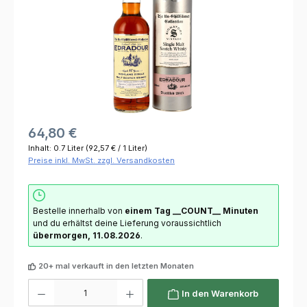
64,80 €
Inhalt:
0.7 Liter
(92,57 € / 1 Liter)
Preise inkl. MwSt. zzgl. Versandkosten
Bestelle innerhalb von
einem Tag
__COUNT__ Minuten
und du erhältst deine Lieferung voraussichtlich
übermorgen, 11.08.2026
.
20+ mal verkauft in den letzten Monaten
Produkt Anzahl: Gib den gewünschten Wert ein oder benutze die Schaltflächen um die 
In den Warenkorb