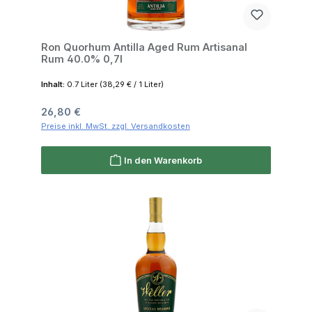
Ron Quorhum Antilla Aged Rum Artisanal
Rum 40.0% 0,7l
Inhalt:
0.7 Liter
(38,29 € / 1 Liter)
Regulärer Preis:
26,80 €
Preise inkl. MwSt. zzgl. Versandkosten
In den Warenkorb