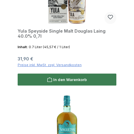
Yula Speyside Single Malt Douglas Laing
40.0% 0,7l
Inhalt:
0.7 Liter
(45,57 € / 1 Liter)
Regulärer Preis:
31,90 €
Preise inkl. MwSt. zzgl. Versandkosten
In den Warenkorb