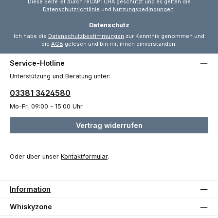
Diese Seite ist durch reCAPTCHA geschützt und es gelten die
Datenschutzrichtlinie
und
Nutzungsbedingungen
.
Datenschutz
Ich habe die
Datenschutzbestimmungen
zur Kenntnis genommen und
die
AGB
gelesen und bin mit ihnen einverstanden.
Service-Hotline
Unterstützung und Beratung unter:
03381 3424580
Mo-Fr, 09:00 - 15:00 Uhr
Vertrag widerrufen
Oder über unser
Kontaktformular
.
Information
Whiskyzone