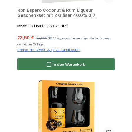
Ron Espero Coconut & Rum Liqueur
Geschenkset mit 2 Gläser 40.0% 0,7l
Inhalt:
0.7 Liter
(33,57 € / 1 Liter)
Verkaufspreis:
Regulärer Preis:
23,50 €
26,90 €
(12.64% gespart), ehemaliger Verkaufspreis
der letzten 30 Tage
Preise inkl. MwSt. zzgl. Versandkosten
In den Warenkorb