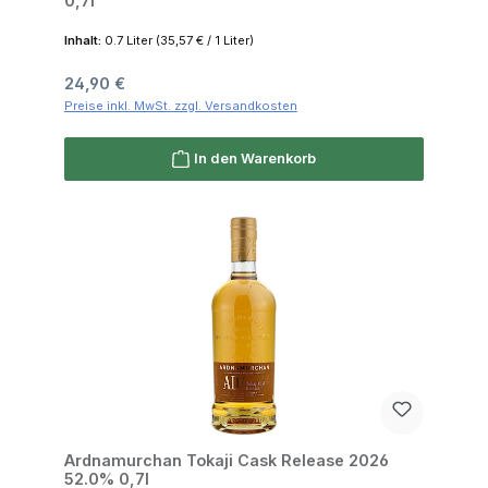
0,7l
Inhalt:
0.7 Liter
(35,57 € / 1 Liter)
Regulärer Preis:
24,90 €
Preise inkl. MwSt. zzgl. Versandkosten
In den Warenkorb
Ardnamurchan Tokaji Cask Release 2026
52.0% 0,7l