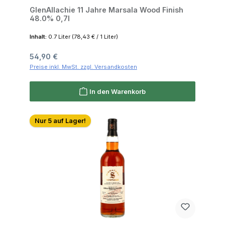
GlenAllachie 11 Jahre Marsala Wood Finish
48.0% 0,7l
Inhalt:
0.7 Liter
(78,43 € / 1 Liter)
Regulärer Preis:
54,90 €
Preise inkl. MwSt. zzgl. Versandkosten
In den Warenkorb
Nur 5 auf Lager!