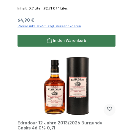
Inhalt:
0.7 Liter
(92,71 € / 1 Liter)
Regulärer Preis:
64,90 €
Preise inkl. MwSt. zzgl. Versandkosten
In den Warenkorb
Edradour 12 Jahre 2013/2026 Burgundy
Casks 46.0% 0,7l