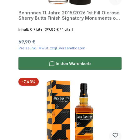
Benrinnes 11 Jahre 2015/2026 1st Fill Oloroso
Sherry Butts Finish Signatory Monuments of
Scotland 50.8% 0,7l
Inhalt:
0.7 Liter
(99,86 € / 1 Liter)
Regulärer Preis:
69,90 €
Preise inkl. MwSt. zzgl. Versandkosten
In den Warenkorb
Rabatt
-7,43%