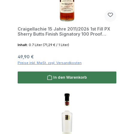
Craigellachie 15 Jahre 2011/2026 1st Fill PX
Sherry Butts Finish Signatory 100 Proof
Edition #81 57.1% 0,7l
Inhalt:
0.7 Liter
(71,29 € / 1 Liter)
Regulärer Preis:
49,90 €
Preise inkl. MwSt. zzgl. Versandkosten
In den Warenkorb