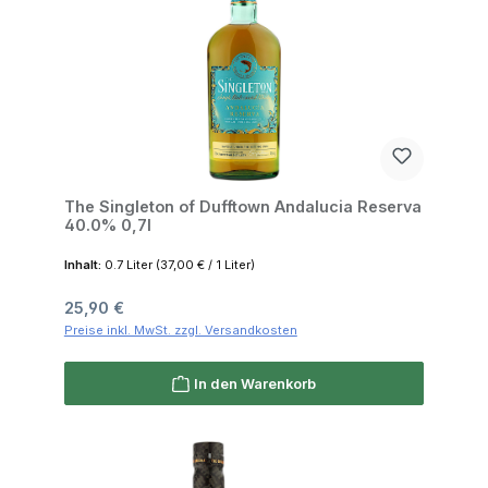
The Singleton of Dufftown Andalucia Reserva
40.0% 0,7l
Inhalt:
0.7 Liter
(37,00 € / 1 Liter)
Regulärer Preis:
25,90 €
Preise inkl. MwSt. zzgl. Versandkosten
In den Warenkorb