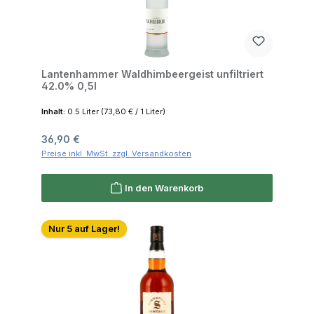
Lantenhammer Waldhimbeergeist unfiltriert
42.0% 0,5l
Inhalt:
0.5 Liter
(73,80 € / 1 Liter)
Regulärer Preis:
36,90 €
Preise inkl. MwSt. zzgl. Versandkosten
In den Warenkorb
Nur 5 auf Lager!