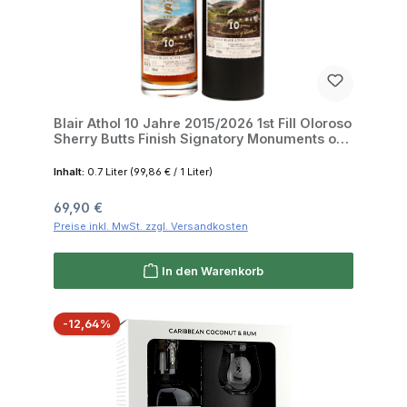
Blair Athol 10 Jahre 2015/2026 1st Fill Oloroso
Sherry Butts Finish Signatory Monuments of
Scotland 50.8% 0,7l
Inhalt:
0.7 Liter
(99,86 € / 1 Liter)
Regulärer Preis:
69,90 €
Preise inkl. MwSt. zzgl. Versandkosten
In den Warenkorb
Rabatt
-12,64%