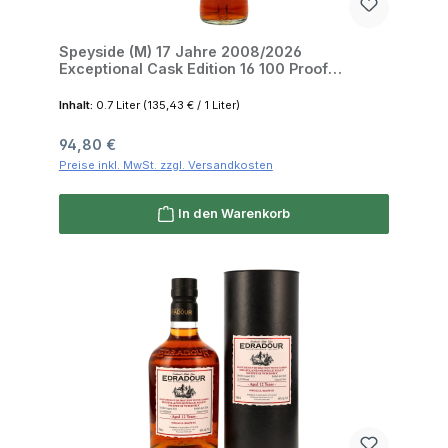
Speyside (M) 17 Jahre 2008/2026
Exceptional Cask Edition 16 100 Proof
Signatory 57.1% 0,7l
Inhalt:
0.7 Liter
(135,43 € / 1 Liter)
Regulärer Preis:
94,80 €
Preise inkl. MwSt. zzgl. Versandkosten
In den Warenkorb