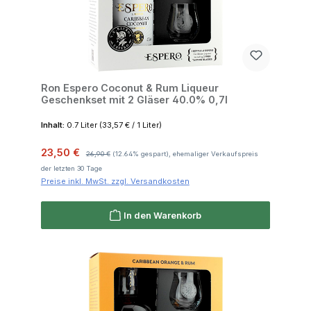
Ron Espero Coconut & Rum Liqueur
Geschenkset mit 2 Gläser 40.0% 0,7l
Inhalt:
0.7 Liter
(33,57 € / 1 Liter)
Verkaufspreis:
Regulärer Preis:
23,50 €
26,90 €
(12.64% gespart), ehemaliger Verkaufspreis
der letzten 30 Tage
Preise inkl. MwSt. zzgl. Versandkosten
In den Warenkorb