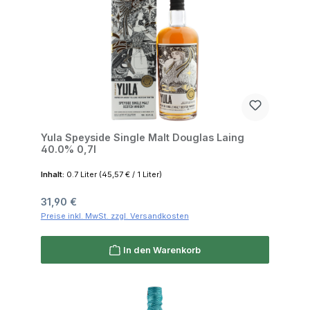
Yula Speyside Single Malt Douglas Laing
40.0% 0,7l
Inhalt:
0.7 Liter
(45,57 € / 1 Liter)
Regulärer Preis:
31,90 €
Preise inkl. MwSt. zzgl. Versandkosten
In den Warenkorb