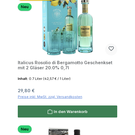
Neu
Italicus Rosolio di Bergamotto Geschenkset
mit 2 Gläser 20.0% 0,7l
Inhalt:
0.7 Liter
(42,57 € / 1 Liter)
Regulärer Preis:
29,80 €
Preise inkl. MwSt. zzgl. Versandkosten
In den Warenkorb
Neu