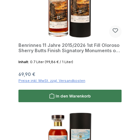
Benrinnes 11 Jahre 2015/2026 1st Fill Oloroso
Sherry Butts Finish Signatory Monuments of
Scotland 50.8% 0,7l
Inhalt:
0.7 Liter
(99,86 € / 1 Liter)
Regulärer Preis:
69,90 €
Preise inkl. MwSt. zzgl. Versandkosten
In den Warenkorb