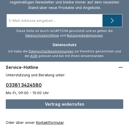
regelmäßigen Newsletter und bleibe immer auf dem neuesten
Stand über neue Produkte und Angebote.
E-
Mail-
Adresse
*
Diese Seite ist durch reCAPTCHA geschützt und es gelten die
Datenschutzrichtlinie
und
Nutzungsbedingungen
.
Datenschutz
Ich habe die
Datenschutzbestimmungen
zur Kenntnis genommen und
die
AGB
gelesen und bin mit ihnen einverstanden.
Service-Hotline
Unterstützung und Beratung unter:
03381 3424580
Mo-Fr, 09:00 - 15:00 Uhr
Vertrag widerrufen
Oder über unser
Kontaktformular
.