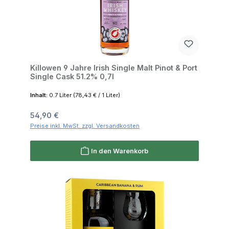
Killowen 9 Jahre Irish Single Malt Pinot & Port
Single Cask 51.2% 0,7l
Inhalt:
0.7 Liter
(78,43 € / 1 Liter)
Regulärer Preis:
54,90 €
Preise inkl. MwSt. zzgl. Versandkosten
In den Warenkorb