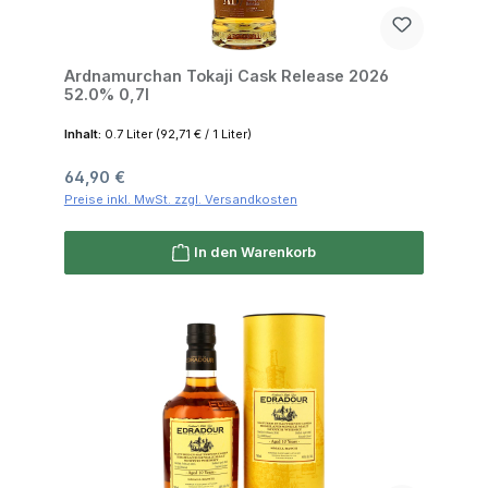
Ardnamurchan Tokaji Cask Release 2026
52.0% 0,7l
Inhalt:
0.7 Liter
(92,71 € / 1 Liter)
Regulärer Preis:
64,90 €
Preise inkl. MwSt. zzgl. Versandkosten
In den Warenkorb