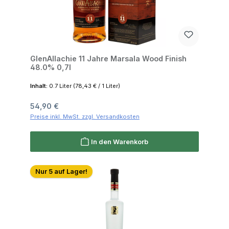
GlenAllachie 11 Jahre Marsala Wood Finish
48.0% 0,7l
Inhalt:
0.7 Liter
(78,43 € / 1 Liter)
Regulärer Preis:
54,90 €
Preise inkl. MwSt. zzgl. Versandkosten
In den Warenkorb
Nur 5 auf Lager!