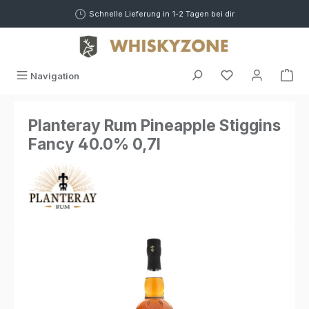
alt springen
Schnelle Lieferung in 1-2 Tagen bei dir
War
Navigation
Planteray Rum Pineapple Stiggins
Fancy 40.0% 0,7l
Bildergalerie überspringen