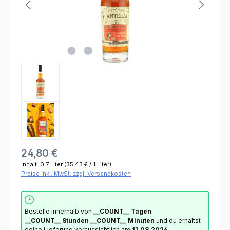
24,80 €
Inhalt:
0.7 Liter
(35,43 € / 1 Liter)
Preise inkl. MwSt. zzgl. Versandkosten
Bestelle innerhalb von
__COUNT__ Tagen
__COUNT__ Stunden
__COUNT__ Minuten
und du erhältst
deine Lieferung voraussichtlich am
11.08.2026
.