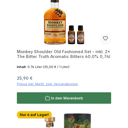
Monkey Shoulder Old Fashioned Set – inkl. 2×
The Bitter Truth Aromatic Bitters 40.0% 0,74l
Inhalt:
0.74 Liter
(35,00 € / 1 Liter)
Regulärer Preis:
25,90 €
Preise inkl. MwSt. zzgl. Versandkosten
In den Warenkorb
Nur 6 auf Lager!