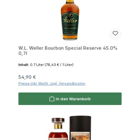
W.L. Weller Bourbon Special Reserve 45.0%
0,7l
Inhalt:
0.7 Liter
(78,43 € / 1 Liter)
Regulärer Preis:
54,90 €
Preise inkl. MwSt. zzgl. Versandkosten
In den Warenkorb