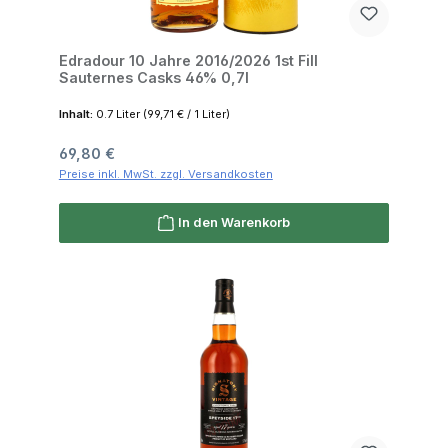
Edradour 10 Jahre 2016/2026 1st Fill
Sauternes Casks 46% 0,7l
Inhalt:
0.7 Liter
(99,71 € / 1 Liter)
Regulärer Preis:
69,80 €
Preise inkl. MwSt. zzgl. Versandkosten
In den Warenkorb