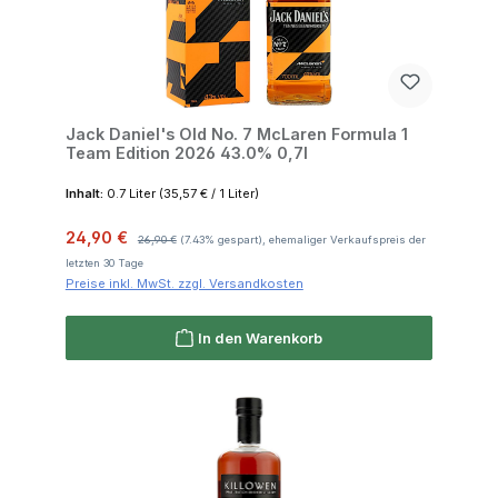
Jack Daniel's Old No. 7 McLaren Formula 1
Team Edition 2026 43.0% 0,7l
Inhalt:
0.7 Liter
(35,57 € / 1 Liter)
Verkaufspreis:
Regulärer Preis:
24,90 €
26,90 €
(7.43% gespart), ehemaliger Verkaufspreis der
letzten 30 Tage
Preise inkl. MwSt. zzgl. Versandkosten
In den Warenkorb