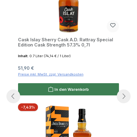
Cask Islay Sherry Cask A.D. Rattray Special
Edition Cask Strength 57.3% 0,7l
Inhalt:
0.7 Liter
(74,14 € / 1 Liter)
Regulärer Preis:
51,90 €
Preise inkl. MwSt. zzgl. Versandkosten
In den Warenkorb
Rabatt
-7,43%