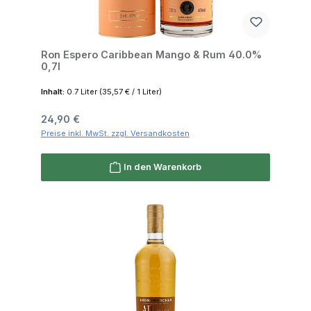
Ron Espero Caribbean Mango & Rum 40.0%
0,7l
Inhalt:
0.7 Liter
(35,57 € / 1 Liter)
Regulärer Preis:
24,90 €
Preise inkl. MwSt. zzgl. Versandkosten
In den Warenkorb