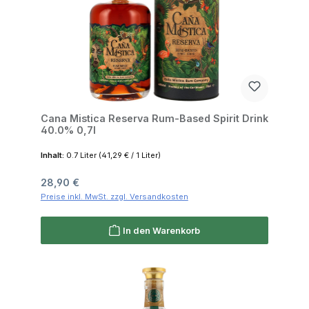
Cana Mistica Reserva Rum-Based Spirit Drink
40.0% 0,7l
Inhalt:
0.7 Liter
(41,29 € / 1 Liter)
Regulärer Preis:
28,90 €
Preise inkl. MwSt. zzgl. Versandkosten
In den Warenkorb