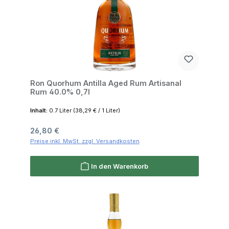
Ron Quorhum Antilla Aged Rum Artisanal
Rum 40.0% 0,7l
Inhalt:
0.7 Liter
(38,29 € / 1 Liter)
Regulärer Preis:
26,80 €
Preise inkl. MwSt. zzgl. Versandkosten
In den Warenkorb