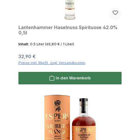
Lantenhammer Haselnuss Spirituose 42.0%
0,5l
Inhalt:
0.5 Liter
(65,80 € / 1 Liter)
Regulärer Preis:
32,90 €
Preise inkl. MwSt. zzgl. Versandkosten
In den Warenkorb