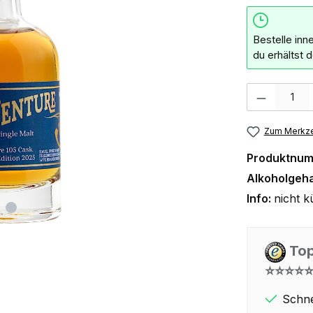
Bestelle inn
du erhältst 
Produkt Anzahl:
Zum Merkze
Produktnu
Alkoholgeha
Info:
nicht k
Top
⭐⭐⭐⭐
Schne