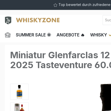
Top bewertet durch zufrieden
springen
Zur Hauptnavigation springen
SUMMER SALE 🌞
ANGEBOTE 🔥
WHISKY
Miniatur Glenfarclas 12
2025 Tasteventure 60.
Bildergalerie überspringen