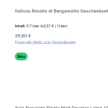
Italicus Rosolio di Bergamotto Geschenkset
Inhalt:
0.7 Liter
(42,57 € / 1 Liter)
Regulärer Preis:
29,80 €
Preise inkl. MwSt. zzgl. Versandkosten
Neu
Yula Speyside Single Malt Douglas Laing 4