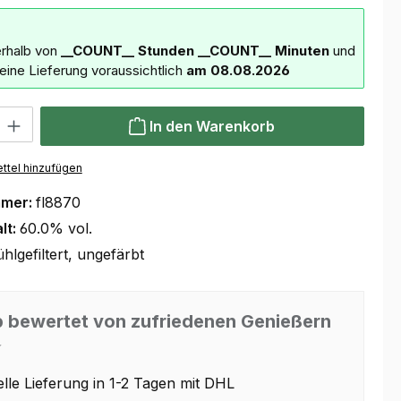
erhalb von
__COUNT__ Stunden
__COUNT__ Minuten
und
deine Lieferung voraussichtlich
am 08.08.2026
 Gib den gewünschten Wert ein oder benutze die Schaltflächen um die Anzahl
In den Warenkorb
ttel hinzufügen
mmer:
fl8870
lt:
60.0% vol.
ühlgefiltert, ungefärbt
 bewertet von zufriedenen Genießern
⭐
lle Lieferung in 1-2 Tagen mit DHL