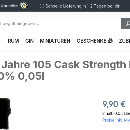
e Genießer
Schnelle Lieferung in 1-2 Tagen bei dir
RUM
GIN
MINIATUREN
GESCHENKE 🎁
ZUB
 Jahre 105 Cask Strength 
0% 0,05l
9,90 €
Inhalt:
0.05 Lit
Preise inkl. M