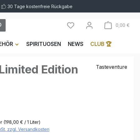
30 Tage kostenfreie Rückgabe
Ware
0,00 €
EHÖR
SPIRITUOSEN
NEWS
CLUB 🏆
Limited Edition
Tasteventure
er
(198,00 € / 1 Liter)
wSt. zzgl. Versandkosten