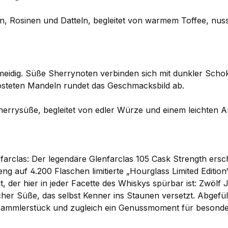
 Rosinen und Datteln, begleitet von warmem Toffee, nu
eidig. Süße Sherrynoten verbinden sich mit dunkler Schok
östeten Mandeln rundet das Geschmacksbild ab.
rrysüße, begleitet von edler Würze und einem leichten A
farclas: Der legendäre Glenfarclas 105 Cask Strength ersche
ng auf 4.200 Flaschen limitierte „Hourglass Limited Edition
, der hier in jeder Facette des Whiskys spürbar ist: Zwölf
her Süße, das selbst Kenner ins Staunen versetzt. Abgefüllt
 Sammlerstück und zugleich ein Genussmoment für besonde