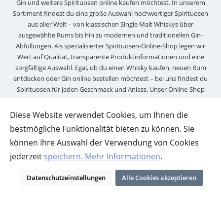
Gin und weitere Spirituosen online kaufen möchtest. In unserem
Sortiment findest du eine große Auswahl hochwertiger Spirituosen
aus aller Welt – von klassischen Single Malt Whiskys über
ausgewählte Rums bis hin zu modernen und traditionellen Gin-
Abfüllungen. Als spezialisierter Spirituosen-Online-Shop legen wir
Wert auf Qualität, transparente Produktinformationen und eine
sorgfältige Auswahl. Egal, ob du einen Whisky kaufen, neuen Rum
entdecken oder Gin online bestellen möchtest – bei uns findest du
Spirituosen für jeden Geschmack und Anlass. Unser Online-Shop
richtet sich sowohl an Einsteiger als auch an erfahrene Genießer, die
Wert auf Vielfalt und zuverlässigen Service legen. Durch sichere
Diese Website verwendet Cookies, um Ihnen die
Zahlungsmethoden, schnellen Versand und eine übersichtliche
bestmögliche Funktionalität bieten zu können. Sie
Shop-Struktur kannst du bei uns Spirituosen bequem und sicher
können Ihre Auswahl der Verwendung von Cookies
online kaufen.
jederzeit
speichern.
Mehr Informationen
.
Datenschutzeinstellungen
Alle Cookies akzeptieren
Kontaktformular
Newsletter
Widerruf
Alle Preise inkl. gesetzl. Mehrwertsteuer zzgl.
Versandkosten
und ggf.
Nachnahmegebühren, wenn nicht anders angegeben.