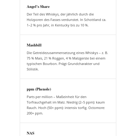
Angel's Share
Der Teil des Whiskys, der jährlich durch die
Holzporen des Fasses verdunstet. In Schottland ca.
1–2 % pro Jahr, in Kentucky bis zu 10 %.
Mashbill
Die Getreidezusammensetzung eines Whiskys – z. B.
75 % Mais, 21 % Roggen, 4 % Malzgerste bei einem
typischen Bourbon. Prägt Grundcharakter und
Stilistik.
ppm (Phenole)
Parts per million – Maßeinheit für den
Torfrauchgehalt im Malz. Niedrig (2–5 ppm): kaum
Rauch. Hoch (50+ ppm): intensiv torfig. Octomore:
200+ ppm.
NAS