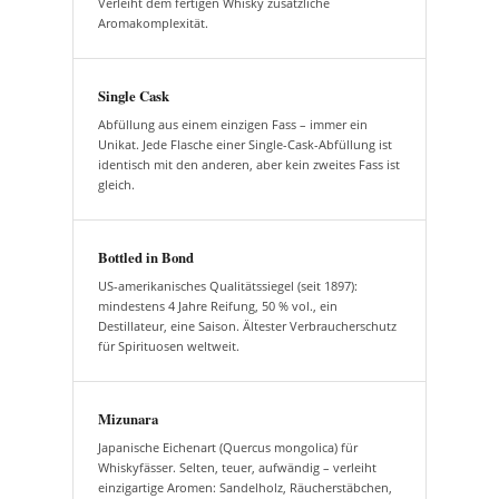
Verleiht dem fertigen Whisky zusätzliche
Aromakomplexität.
Single Cask
Abfüllung aus einem einzigen Fass – immer ein
Unikat. Jede Flasche einer Single-Cask-Abfüllung ist
identisch mit den anderen, aber kein zweites Fass ist
gleich.
Bottled in Bond
US-amerikanisches Qualitätssiegel (seit 1897):
mindestens 4 Jahre Reifung, 50 % vol., ein
Destillateur, eine Saison. Ältester Verbraucherschutz
für Spirituosen weltweit.
Mizunara
Japanische Eichenart (Quercus mongolica) für
Whiskyfässer. Selten, teuer, aufwändig – verleiht
einzigartige Aromen: Sandelholz, Räucherstäbchen,