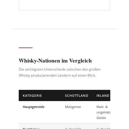
Whisky-Nationen im Vergleich
Die wichtigsten Unterschiede zwischen den großen
Whisky-produzierenden Ländern auf einen Blick.
KATEGORIE
SCHOTTLAND
IRLAND
US
Hauptgetreide
Malzgerste
Malz- &
Mais
ungemälzte
Gerste