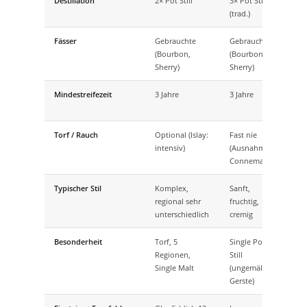
Destillation
2× Pot Still
3× Pot Still
Colu
(trad.)
Dou
Fässer
Gebrauchte
Gebrauchte
Neu
(Bourbon,
(Bourbon,
Eich
Sherry)
Sherry)
Mindestreifezeit
3 Jahre
3 Jahre
Kein
Jahr
Torf / Rauch
Optional (Islay:
Fast nie
Nei
intensiv)
(Ausnahme:
Connemara)
Typischer Stil
Komplex,
Sanft,
Süß,
regional sehr
fruchtig,
Kara
unterschiedlich
cremig
Besonderheit
Torf, 5
Single Pot
Neu
Regionen,
Still
Pfli
Single Malt
(ungemälzte
Gerste)