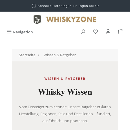
alt springen
Schnelle Lieferung in 1-2 Tagen bei dir
War
Navigation
Startseite
›
Wissen & Ratgeber
WISSEN & RATGEBER
Whisky Wissen
Vom Einsteiger zum Kenner: Unsere Ratgeber erklären
Herstellung, Regionen, Stile und Destillerien – fundiert,
ausführlich und praxisnah.