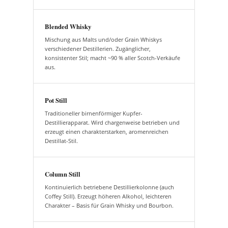
Blended Whisky
Mischung aus Malts und/oder Grain Whiskys
verschiedener Destillerien. Zugänglicher,
konsistenter Stil; macht ~90 % aller Scotch-Verkäufe
aus.
Pot Still
Traditioneller birnenförmiger Kupfer-
Destillierapparat. Wird chargenweise betrieben und
erzeugt einen charakterstarken, aromenreichen
Destillat-Stil.
Column Still
Kontinuierlich betriebene Destillierkolonne (auch
Coffey Still). Erzeugt höheren Alkohol, leichteren
Charakter – Basis für Grain Whisky und Bourbon.