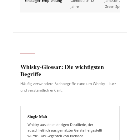
Einsteiger-Empfehlung
Glenfiddich 12
Jameson /
Buff
Jahre
Green Spot
Elij
Whisky-Glossar: Die wichtigsten
Begriffe
Häufig verwendete Fachbegriffe rund um Whisky – kurz
und verständlich erklärt.
Single Malt
Whisky aus einer einzigen Destillerie, der
ausschließlich aus gemälzter Gerste hergestellt
wurde. Das Gegenteil von Blended.