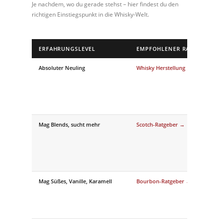
Je nachdem, wo du gerade stehst – hier findest du den
richtigen Einstiegspunkt in die Whisky-Welt.
ERFAHRUNGSLEVEL
EMPFOHLENER RATGEBER
Absoluter Neuling
Whisky Herstellung →
Mag Blends, sucht mehr
Scotch-Ratgeber →
Mag Süßes, Vanille, Karamell
Bourbon-Ratgeber →