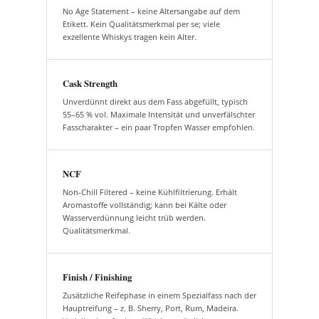
No Age Statement – keine Altersangabe auf dem
Etikett. Kein Qualitätsmerkmal per se; viele
exzellente Whiskys tragen kein Alter.
Cask Strength
Unverdünnt direkt aus dem Fass abgefüllt, typisch
55–65 % vol. Maximale Intensität und unverfälschter
Fasscharakter – ein paar Tropfen Wasser empfohlen.
NCF
Non-Chill Filtered – keine Kühlfiltrierung. Erhält
Aromastoffe vollständig; kann bei Kälte oder
Wasserverdünnung leicht trüb werden.
Qualitätsmerkmal.
Finish / Finishing
Zusätzliche Reifephase in einem Spezialfass nach der
Hauptreifung – z. B. Sherry, Port, Rum, Madeira.