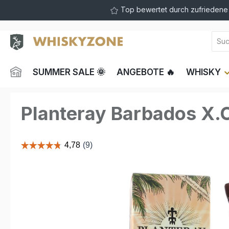
Top bewertet durch zufrieden
springen
Zur Hauptnavigation springen
SUMMER SALE 🌞
ANGEBOTE 🔥
WHISKY
Planteray Barbados X.
Bildergalerie überspringen