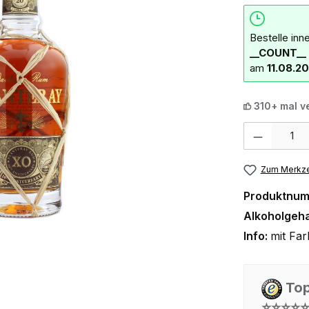
Bestelle inn
__COUNT__ 
am
11.08.2
310+ mal v
Produkt Anzahl:
Zum Merkze
Produktnu
Alkoholgeha
Info:
mit Far
Top
⭐⭐⭐⭐