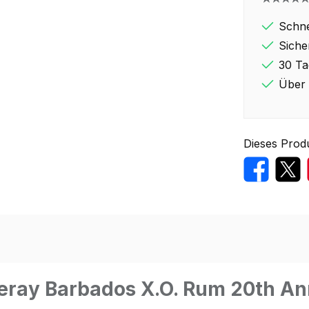
Schne
Siche
30 Ta
Über 
Dieses Prod
eray Barbados X.O. Rum 20th An