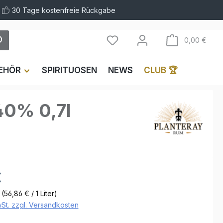
30 Tage kostenfreie Rückgabe
Ware
0,00 €
EHÖR
SPIRITUOSEN
NEWS
CLUB 🏆
40% 0,7l
€
r
(56,86 € / 1 Liter)
wSt. zzgl. Versandkosten