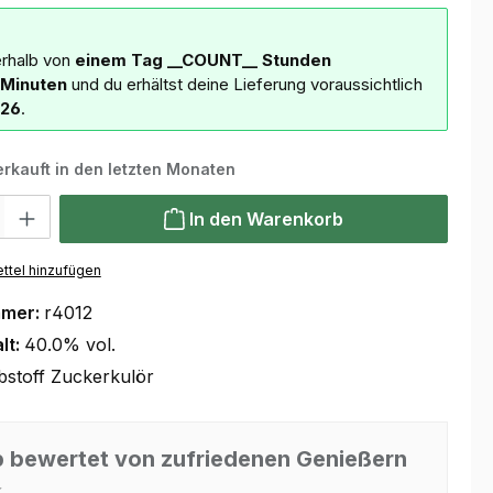
erhalb von
einem Tag
__COUNT__ Stunden
Minuten
und du erhältst deine Lieferung voraussichtlich
026
.
erkauft in den letzten Monaten
 Gib den gewünschten Wert ein oder benutze die Schaltflächen um die Anzahl
In den Warenkorb
ttel hinzufügen
mmer:
r4012
lt:
40.0% vol.
bstoff Zuckerkulör
 bewertet von zufriedenen Genießern
⭐