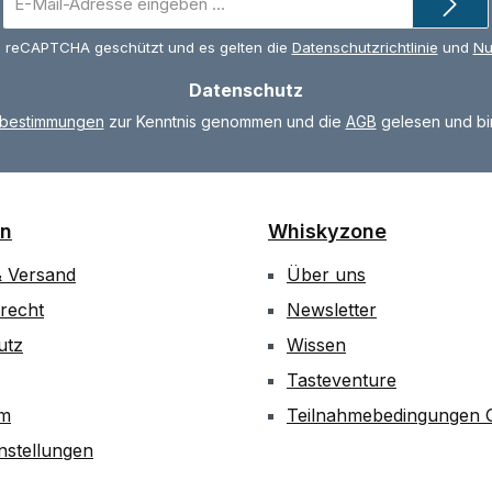
Mail-
Adresse
ch reCAPTCHA geschützt und es gelten die
Datenschutzrichtlinie
und
Nu
*
Datenschutz
zbestimmungen
zur Kenntnis genommen und die
AGB
gelesen und bin
on
Whiskyzone
& Versand
Über uns
recht
Newsletter
utz
Wissen
Tasteventure
um
Teilnahmebedingungen G
nstellungen