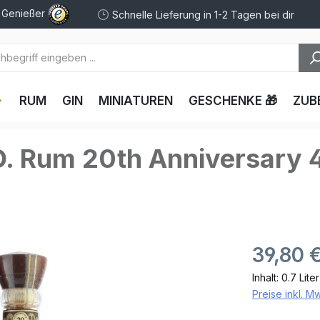
e Genießer
Schnelle Lieferung in 1-2 Tagen bei dir
RUM
GIN
MINIATUREN
GESCHENKE 🎁
ZUB
O. Rum 20th Anniversary 
39,80 
Inhalt:
0.7 Lite
Preise inkl. M