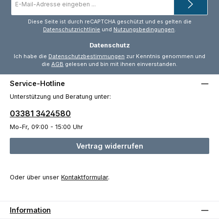
Mail-
Adresse
*
Diese Seite ist durch reCAPTCHA geschützt und es gelten die
Datenschutzrichtlinie
und
Nutzungsbedingungen
.
Datenschutz
Ich habe die
Datenschutzbestimmungen
zur Kenntnis genommen und
die
AGB
gelesen und bin mit ihnen einverstanden.
Service-Hotline
Unterstützung und Beratung unter:
03381 3424580
Mo-Fr, 09:00 - 15:00 Uhr
Vertrag widerrufen
Oder über unser
Kontaktformular
.
Information