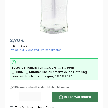
2,90 €
Inhalt:
1 Stück
Preise inkl. MwSt. zzgl. Versandkosten
Bestelle innerhalb von
__COUNT__ Stunden
__COUNT__ Minuten
und du erhältst deine Lieferung
voraussichtlich
übermorgen, 08.08.2026
.
110+ mal verkauft in den letzten Monaten
Produkt Anzahl: Gib den gewünschten Wert ein oder benutze die Schaltflächen um die 
In den Warenkorb
Zum Merkzettel hinzufügen