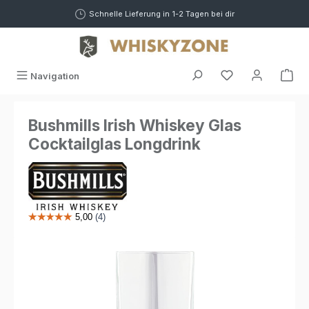
alt springen
Schnelle Lieferung in 1-2 Tagen bei dir
War
Navigation
Bushmills Irish Whiskey Glas
Cocktailglas Longdrink
Bildergalerie überspringen