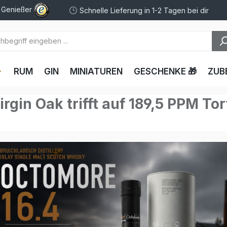
e Genießer
Schnelle Lieferung in 1-2 Tagen bei dir
RUM
GIN
MINIATUREN
GESCHENKE 🎁
ZUB
rgin Oak trifft auf 189,5 PPM To