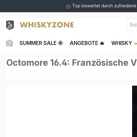
Top bewertet durch zufrieden
springen
Zur Hauptnavigation springen
SUMMER SALE 🌞
ANGEBOTE 🔥
WHISKY
Octomore 16.4: Französische Vi