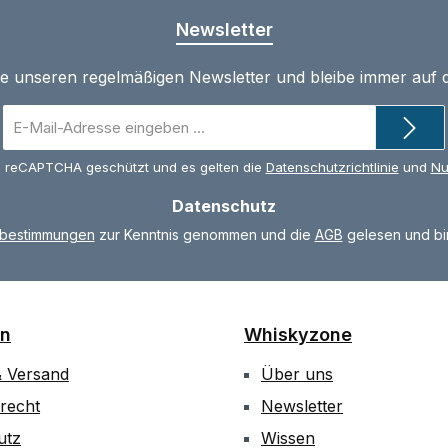
Newsletter
te unseren regelmäßigen Newsletter und bleibe immer auf
E-
Mail-
Adresse
ch reCAPTCHA geschützt und es gelten die
Datenschutzrichtlinie
und
Nu
*
Datenschutz
zbestimmungen
zur Kenntnis genommen und die
AGB
gelesen und bin
on
Whiskyzone
& Versand
Über uns
recht
Newsletter
utz
Wissen