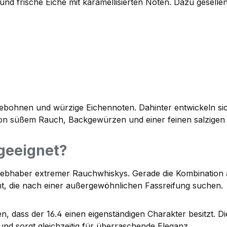
und frische Eiche mit karamellisierten Noten. Dazu gesellen
bohnen und würzige Eichennoten. Dahinter entwickeln sic
von süßem Rauch, Backgewürzen und einer feinen salzigen 
 geeignet?
n Liebhaber extremer Rauchwhiskys. Gerade die Kombination
nt, die nach einer außergewöhnlichen Fassreifung suchen.
n, dass der 16.4 einen eigenständigen Charakter besitzt. D
nd sorgt gleichzeitig für überraschende Eleganz.