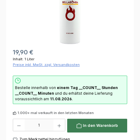
19,90 €
Inhalt:
1 Liter
Preise inkl. MwSt. zzgl. Versandkosten
Bestelle innerhalb von
einem Tag
__COUNT__ Stunden
__COUNT__ Minuten
und du erhältst deine Lieferung
voraussichtlich am
11.08.2026
.
1.000+ mal verkauft in den letzten Monaten
Produkt Anzahl: Gib den gewünschten Wert ein oder benutze die Schaltflächen um die 
In den Warenkorb
Zum Merkzettel hinzufügen