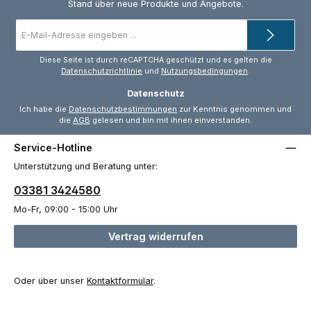
Stand über neue Produkte und Angebote.
E-
Mail-
Adresse
*
Diese Seite ist durch reCAPTCHA geschützt und es gelten die
Datenschutzrichtlinie
und
Nutzungsbedingungen
.
Datenschutz
Ich habe die
Datenschutzbestimmungen
zur Kenntnis genommen und
die
AGB
gelesen und bin mit ihnen einverstanden.
Service-Hotline
Unterstützung und Beratung unter:
03381 3424580
Mo-Fr, 09:00 - 15:00 Uhr
Vertrag widerrufen
Oder über unser
Kontaktformular
.