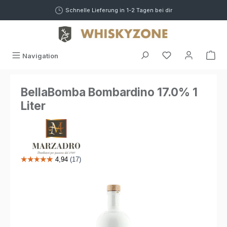
alt springen
Schnelle Lieferung in 1-2 Tagen bei dir
War
Navigation
BellaBomba Bombardino 17.0% 1
Liter
Bildergalerie überspringen